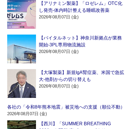
【アリナミン製薬】「ロゼレム」OTC化
し発売‐体内時計整える睡眠改善薬
2026年08月07日 (金)
【バイタルネット】神奈川新拠点が業務
開始‐3PL専用物流施設
2026年08月07日 (金)
【大塚製薬】新規IgA腎症薬、米国で急拡
大‐他剤からの切り替えも
2026年08月07日 (金)
各社の「令和8年熊本地震」被災地への支援（順位不動）
2026年08月07日 (金)
【西川】「SUMMER BREATHING