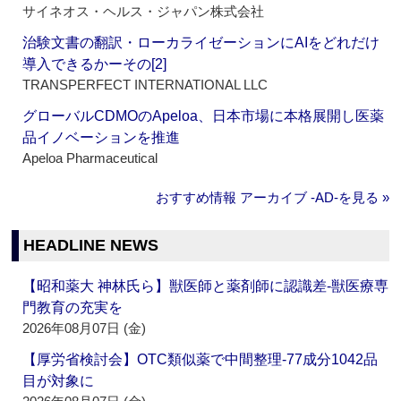
サイネオス・ヘルス・ジャパン株式会社
治験文書の翻訳・ローカライゼーションにAIをどれだけ
導入できるかーその[2]
TRANSPERFECT INTERNATIONAL LLC
グローバルCDMOのApeloa、日本市場に本格展開し医薬
品イノベーションを推進
Apeloa Pharmaceutical
おすすめ情報 アーカイブ ‐AD‐を見る »
HEADLINE NEWS
【昭和薬大 神林氏ら】獣医師と薬剤師に認識差‐獣医療専
門教育の充実を
2026年08月07日 (金)
【厚労省検討会】OTC類似薬で中間整理‐77成分1042品
目が対象に