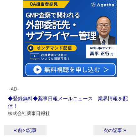
‐AD‐
◆登録無料◆薬事日報メールニュース 業界情報を配
信！
株式会社薬事日報社
« 前の記事
次の記事 »