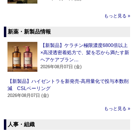
もっと見る »
新薬・新製品情報
【新製品】ケラチン極限濃度6800倍以上
×高浸透密着処方で、髪を芯から満たす新
ヘアケアブラン…
2026年08月07日 (金)
【新製品】ハイゼントラを新発売‐高用量化で投与本数削
減 CSLベーリング
2026年08月07日 (金)
もっと見る »
人事・組織