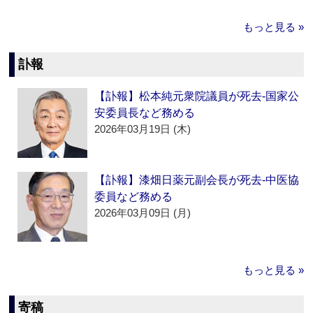
もっと見る »
訃報
【訃報】松本純元衆院議員が死去‐国家公
安委員長など務める
2026年03月19日 (木)
【訃報】漆畑日薬元副会長が死去‐中医協
委員など務める
2026年03月09日 (月)
もっと見る »
寄稿