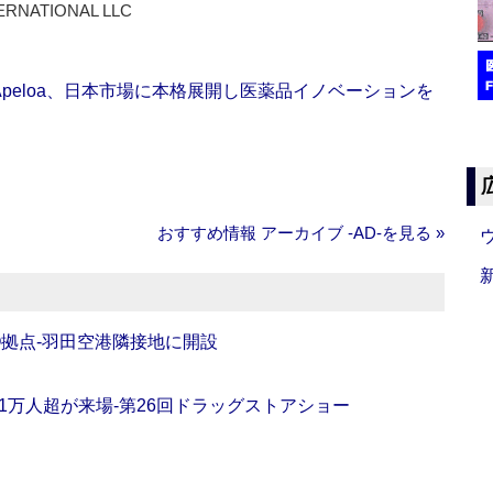
ERNATIONAL LLC
Apeloa、日本市場に本格展開し医薬品イノベーションを
おすすめ情報 アーカイブ ‐AD‐を見る »
O拠点‐羽田空港隣接地に開設
11万人超が来場‐第26回ドラッグストアショー