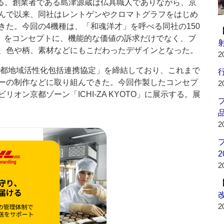
える。創業者である島津源蔵は仏具職人でありながら、京
んで以来、同社はレントゲンやクロマトグラフをはじめ
きた。今回の4機種は、「和魂洋才」を呼べる同社の150
ch」をコンセプトに、機能的な価値の訴求だけでなく、ブ
、色や柄、素材などにもこだわったデザインとなった。
2
京都地域活性化包括連携協定」を締結しており、これまで
行
ーの制作などに取り組んできた。今回作製したコンセプ
2
オン京都ゾーン「ICHI-ZA KYOTO」に展示する。展
品
2
2
2
2