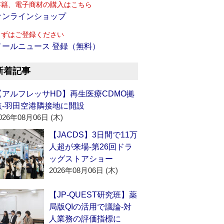
書籍、電子商材の購入はこちら
オンラインショップ
まずはご登録ください
メールニュース 登録（無料）
新着記事
【アルフレッサHD】再生医療CDMO拠
点‐羽田空港隣接地に開設
026年08月06日 (木)
【JACDS】3日間で11万
人超が来場‐第26回ドラ
ッグストアショー
2026年08月06日 (木)
【JP-QUEST研究班】薬
局版QIの活用で議論‐対
人業務の評価指標に