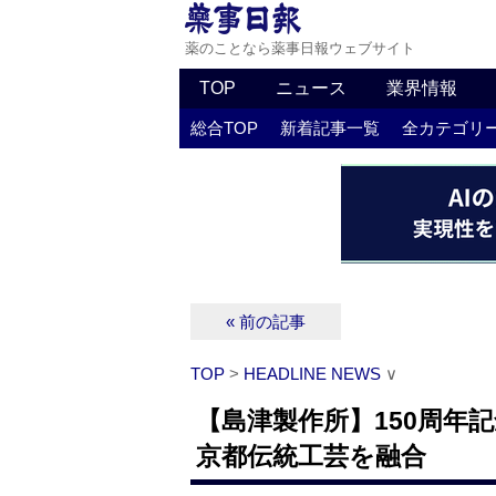
薬のことなら薬事日報ウェブサイト
TOP
ニュース
業界情報
総合TOP
新着記事一覧
全カテゴリ
« 前の記事
TOP
>
HEADLINE NEWS
∨
【島津製作所】150周年
京都伝統工芸を融合