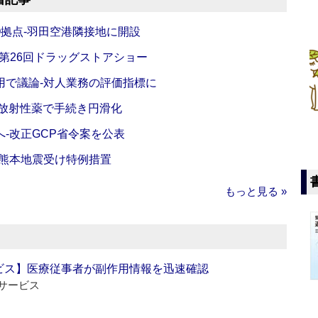
O拠点‐羽田空港隣接地に開設
‐第26回ドラッグストアショー
活用で議論‐対人業務の評価指標に
‐放射性薬で手続き円滑化
‐改正GCP省令案を公表
‐熊本地震受け特例措置
もっと見る »
ビス】医療従事者が副作用情報を迅速確認
サービス