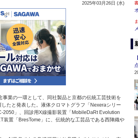
2025年03月26日 (水)
2
記念事業の一環として、同社製品と京都の伝統工芸技術を
したと発表した。液体クロマトグラフ「Nexeraシリー
050」、回診用X線撮影装置「MobileDaRt Evolution
F-PET装置「BresTome」に、伝統的な工芸品である西陣織や