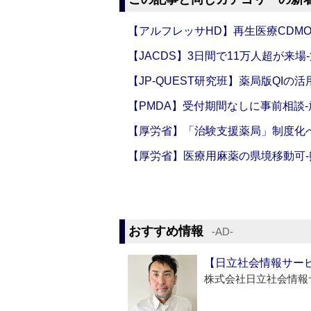
【アルフレッサHD】再生医療CDM
【JACDS】3日間で11万人超が来場
【JP-QUEST研究班】薬局版QIの
【PMDA】受付期間なしに事前相談
【厚労省】「治験支援薬局」制度化へ
【厚労省】医療用麻薬の県境移動可
おすすめ情報
‐AD‐
【日立社会情報サー
株式会社日立社会情報