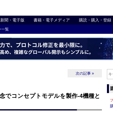
新聞・電子版
書籍・電子メディア
購読・購入・登録
ー一覧
次の記事 »
記念でコンセプトモデルを製作‐4機種と