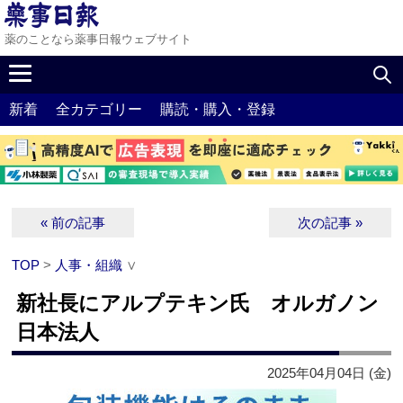
薬のことなら薬事日報ウェブサイト
新着
全カテゴリー
購読・購入・登録
« 前の記事
次の記事 »
TOP
>
人事・組織
∨
新社長にアルプテキン氏 オルガノン
日本法人
2025年04月04日 (金)