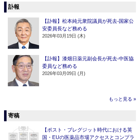
訃報
【訃報】松本純元衆院議員が死去‐国家公
安委員長など務める
2026年03月19日 (木)
【訃報】漆畑日薬元副会長が死去‐中医協
委員など務める
2026年03月09日 (月)
もっと見る »
寄稿
【ポスト・ブレグジット時代における英
国・EUの医薬品市場アクセスとコンプラ