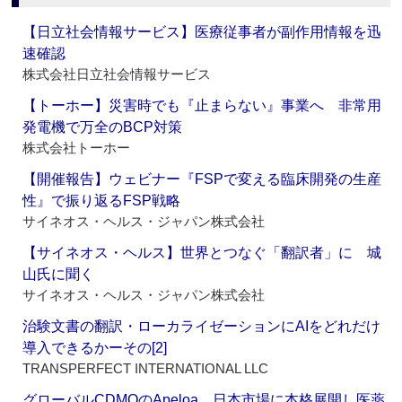
【日立社会情報サービス】医療従事者が副作用情報を迅
速確認
株式会社日立社会情報サービス
【トーホー】災害時でも『止まらない』事業へ 非常用
発電機で万全のBCP対策
株式会社トーホー
【開催報告】ウェビナー『FSPで変える臨床開発の生産
性』で振り返るFSP戦略
サイネオス・ヘルス・ジャパン株式会社
【サイネオス・ヘルス】世界とつなぐ「翻訳者」に 城
山氏に聞く
サイネオス・ヘルス・ジャパン株式会社
治験文書の翻訳・ローカライゼーションにAIをどれだけ
導入できるかーその[2]
TRANSPERFECT INTERNATIONAL LLC
グローバルCDMOのApeloa、日本市場に本格展開し医薬