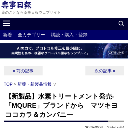
薬のことなら薬事日報ウェブサイト
新着
全カテゴリー
購読・購入・登録
« 前の記事
次の記事 »
TOP
>
新薬・新製品情報
∨
【新製品】水素トリートメント発売‐
「MQURE」ブランドから マツキヨ
ココカラ＆カンパニー
2025年04月25日 (金)