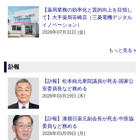
【薬局業務の効率化と質的向上を目指し
て】大手薬局笹崎店（三菱電機デジタル
イノベーション）
2026年07月31日 (金)
もっと見る »
訃報
【訃報】松本純元衆院議員が死去‐国家公
安委員長など務める
2026年03月19日 (木)
【訃報】漆畑日薬元副会長が死去‐中医協
委員など務める
2026年03月09日 (月)