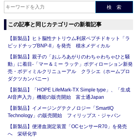
検 索
この記事と同じカテゴリーの新着記事
【新製品】ヒト脳性ナトリウム利尿ペプチドキット「ラ
ピッドチップBNP-II」を発売 積水メディカル
【新製品】親子の「おふろあがりのわちゃわちゃひと騒
動」に着目‐「マー＆ミー ラッテ」ボディローション新発
売・ボディミルクリニューアル クラシエ（ホームプロ
ダクツカンパニー）
【新製品】「HOPE LifeMark-TX Simple type」、「生成
AI音声入力」機能の販売開始 富士通Japan
【新製品】イメージングテクノロジー「SmartIQ
Technology」の販売開始 フィリップス・ジャパン
【新製品】便潜血測定装置「OCセンサーR70」を発売
へ 栄研化学