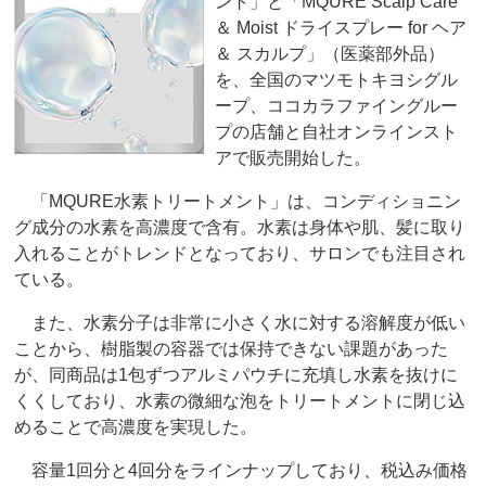
ント」と「MQURE Scalp Care
＆ Moist ドライスプレー for ヘア
＆ スカルプ」（医薬部外品）
を、全国のマツモトキヨシグル
ープ、ココカラファイングルー
プの店舗と自社オンラインスト
アで販売開始した。
「MQURE水素トリートメント」は、コンディショニン
グ成分の水素を高濃度で含有。水素は身体や肌、髪に取り
入れることがトレンドとなっており、サロンでも注目され
ている。
また、水素分子は非常に小さく水に対する溶解度が低い
ことから、樹脂製の容器では保持できない課題があった
が、同商品は1包ずつアルミパウチに充填し水素を抜けに
くくしており、水素の微細な泡をトリートメントに閉じ込
めることで高濃度を実現した。
容量1回分と4回分をラインナップしており、税込み価格