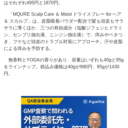
はそれぞれ495円と1870円。
「MQURE Scalp Care ＆ Moist ドライスプレー for ヘア
＆ スカルプ」は、皮脂吸着パウダー配合で髪も頭皮もサラ
サラに導くほか、三つの有効成分（塩酸ジフェンヒドラミ
ン、センブリ抽出液、ニンジン抽出液）で、痒みやベタつ
き、フケなど頭皮のトラブル対策にアプローチ。汗や皮脂
による痒みを予防する。
無香料とYOGAの香りがあり、容量はいずれも40gと95g
をラインナップ。税込み価格は40gが990円、95gが1430
円。