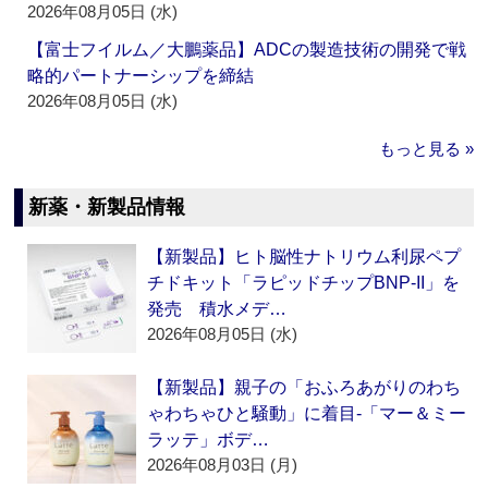
2026年08月05日 (水)
【富士フイルム／大鵬薬品】ADCの製造技術の開発で戦
略的パートナーシップを締結
2026年08月05日 (水)
もっと見る »
新薬・新製品情報
【新製品】ヒト脳性ナトリウム利尿ペプ
チドキット「ラピッドチップBNP-II」を
発売 積水メデ…
2026年08月05日 (水)
【新製品】親子の「おふろあがりのわち
ゃわちゃひと騒動」に着目‐「マー＆ミー
ラッテ」ボデ…
2026年08月03日 (月)