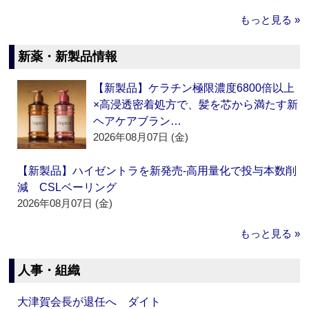
もっと見る »
新薬・新製品情報
【新製品】ケラチン極限濃度6800倍以上
×高浸透密着処方で、髪を芯から満たす新
ヘアケアブラン…
2026年08月07日 (金)
【新製品】ハイゼントラを新発売‐高用量化で投与本数削
減 CSLベーリング
2026年08月07日 (金)
もっと見る »
人事・組織
大津賀会長が退任へ ダイト