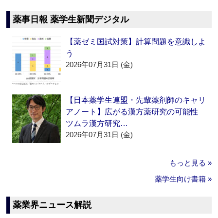
薬事日報 薬学生新聞デジタル
【薬ゼミ国試対策】計算問題を意識しよ
う
2026年07月31日 (金)
【日本薬学生連盟・先輩薬剤師のキャリ
アノート】広がる漢方薬研究の可能性
ツムラ漢方研究…
2026年07月31日 (金)
もっと見る »
薬学生向け書籍 »
薬業界ニュース解説