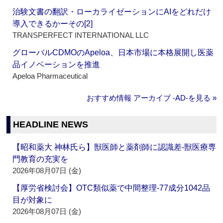
治験文書の翻訳・ローカライゼーションにAIをどれだけ
導入できるかーその[2]
TRANSPERFECT INTERNATIONAL LLC
グローバルCDMOのApeloa、日本市場に本格展開し医薬
品イノベーションを推進
Apeloa Pharmaceutical
おすすめ情報 アーカイブ ‐AD‐を見る »
HEADLINE NEWS
【昭和薬大 神林氏ら】獣医師と薬剤師に認識差‐獣医療専
門教育の充実を
2026年08月07日 (金)
【厚労省検討会】OTC類似薬で中間整理‐77成分1042品
目が対象に
2026年08月07日 (金)