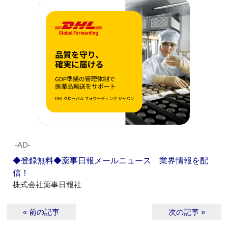
‐AD‐
◆登録無料◆薬事日報メールニュース 業界情報を配
信！
株式会社薬事日報社
« 前の記事
次の記事 »