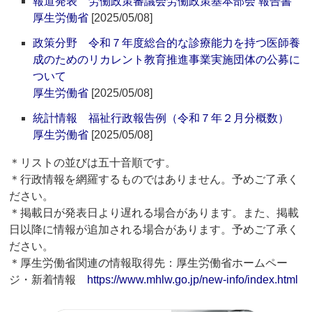
報道発表 労働政策審議会労働政策基本部会 報告書
厚生労働省
[2025/05/08]
政策分野 令和７年度総合的な診療能力を持つ医師養
成のためのリカレント教育推進事業実施団体の公募に
ついて
厚生労働省
[2025/05/08]
統計情報 福祉行政報告例（令和７年２月分概数）
厚生労働省
[2025/05/08]
＊リストの並びは五十音順です。
＊行政情報を網羅するものではありません。予めご了承く
ださい。
＊掲載日が発表日より遅れる場合があります。また、掲載
日以降に情報が追加される場合があります。予めご了承く
ださい。
＊厚生労働省関連の情報取得先：厚生労働省ホームペー
ジ・新着情報
https://www.mhlw.go.jp/new-info/index.html