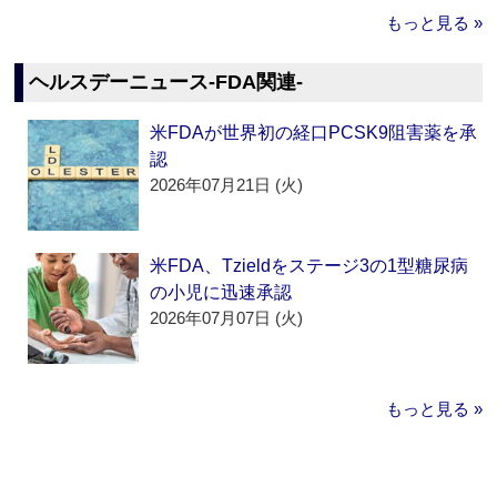
もっと見る »
ヘルスデーニュース‐FDA関連‐
米FDAが世界初の経口PCSK9阻害薬を承
認
2026年07月21日 (火)
米FDA、Tzieldをステージ3の1型糖尿病
の小児に迅速承認
2026年07月07日 (火)
もっと見る »