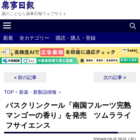
薬のことなら薬事日報ウェブサイト
新着
全カテゴリー
購読・購入・登録
« 前の記事
次の記事 »
TOP
>
新薬・新製品情報
∨
バスクリンクール「南国フルーツ完熟
マンゴーの香り」を発売 ツムラライ
フサイエンス
2009年05月25日 (月)