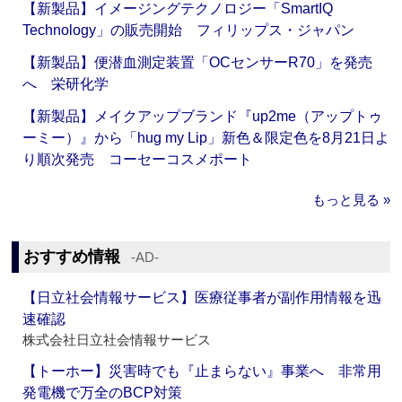
【新製品】イメージングテクノロジー「SmartIQ
Technology」の販売開始 フィリップス・ジャパン
【新製品】便潜血測定装置「OCセンサーR70」を発売
へ 栄研化学
【新製品】メイクアップブランド『up2me（アップトゥ
ーミー）』から「hug my Lip」新色＆限定色を8月21日よ
り順次発売 コーセーコスメポート
もっと見る »
おすすめ情報
‐AD‐
【日立社会情報サービス】医療従事者が副作用情報を迅
速確認
株式会社日立社会情報サービス
【トーホー】災害時でも『止まらない』事業へ 非常用
発電機で万全のBCP対策