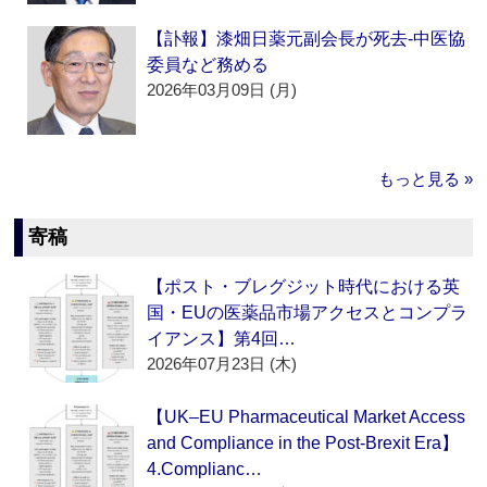
【訃報】漆畑日薬元副会長が死去‐中医協
委員など務める
2026年03月09日 (月)
もっと見る »
寄稿
【ポスト・ブレグジット時代における英
国・EUの医薬品市場アクセスとコンプラ
イアンス】第4回…
2026年07月23日 (木)
【UK–EU Pharmaceutical Market Access
and Compliance in the Post-Brexit Era】
4.Complianc…