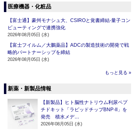
医療機器・化粧品
【富士通】豪州モナシュ大、CSIROと覚書締結‐量子コン
ピューティングで連携強化
2026年08月05日 (水)
【富士フイルム／大鵬薬品】ADCの製造技術の開発で戦
略的パートナーシップを締結
2026年08月05日 (水)
もっと見る »
新薬・新製品情報
【新製品】ヒト脳性ナトリウム利尿ペプ
チドキット「ラピッドチップBNP-II」を
発売 積水メデ…
2026年08月05日 (水)