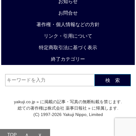
お知らせ
お問合せ
著作権・個人情報などの方針
リンク・引用について
特定商取引法に基づく表示
終了カテゴリー
検 索
yakuji.co.jp
» に掲載の記事・写真の無断転載を禁じます.
総ての著作権は
株式会社 薬事日報社
» に帰属します.
(C) 1997-2026 Yakuji Nippo, Limited
TOP
∧
∨