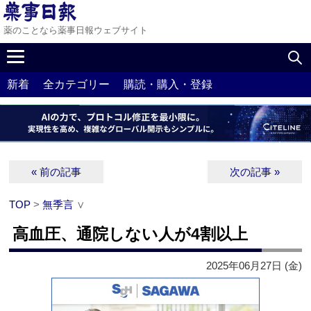
薬のことなら薬事日報ウェブサイト
新着
全カテゴリー
購読・購入・登録
« 前の記事
次の記事 »
TOP
>
無季言
∨
高血圧、通院しない人が4割以上
2025年06月27日 (金)