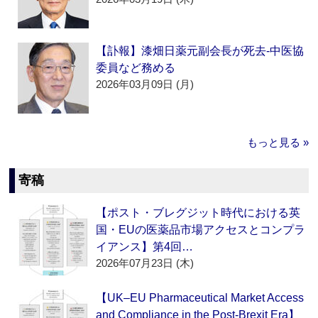
【訃報】漆畑日薬元副会長が死去‐中医協
委員など務める
2026年03月09日 (月)
もっと見る »
寄稿
【ポスト・ブレグジット時代における英
国・EUの医薬品市場アクセスとコンプラ
イアンス】第4回…
2026年07月23日 (木)
【UK–EU Pharmaceutical Market Access
and Compliance in the Post-Brexit Era】