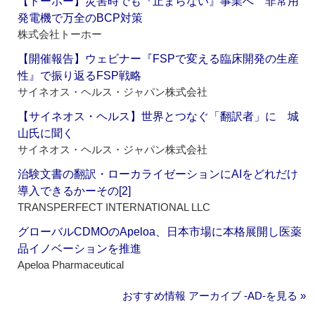
【トーホー】災害時でも『止まらない』事業へ 非常用
発電機で万全のBCP対策
株式会社トーホー
【開催報告】ウェビナー『FSPで変える臨床開発の生産
性』で振り返るFSP戦略
サイネオス・ヘルス・ジャパン株式会社
【サイネオス・ヘルス】世界とつなぐ「翻訳者」に 城
山氏に聞く
サイネオス・ヘルス・ジャパン株式会社
治験文書の翻訳・ローカライゼーションにAIをどれだけ
導入できるかーその[2]
TRANSPERFECT INTERNATIONAL LLC
グローバルCDMOのApeloa、日本市場に本格展開し医薬
品イノベーションを推進
Apeloa Pharmaceutical
おすすめ情報 アーカイブ ‐AD‐を見る »