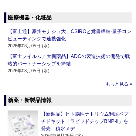
医療機器・化粧品
【富士通】豪州モナシュ大、CSIROと覚書締結‐量子コン
ピューティングで連携強化
2026年08月05日 (水)
【富士フイルム／大鵬薬品】ADCの製造技術の開発で戦
略的パートナーシップを締結
2026年08月05日 (水)
もっと見る »
新薬・新製品情報
【新製品】ヒト脳性ナトリウム利尿ペプ
チドキット「ラピッドチップBNP-II」を
発売 積水メデ…
2026年08月05日 (水)