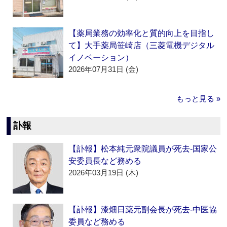
【薬局業務の効率化と質的向上を目指し
て】大手薬局笹崎店（三菱電機デジタル
イノベーション）
2026年07月31日 (金)
もっと見る »
訃報
【訃報】松本純元衆院議員が死去‐国家公
安委員長など務める
2026年03月19日 (木)
【訃報】漆畑日薬元副会長が死去‐中医協
委員など務める