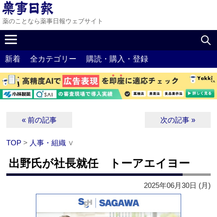
薬のことなら薬事日報ウェブサイト
新着
全カテゴリー
購読・購入・登録
« 前の記事
次の記事 »
TOP
>
人事・組織
∨
出野氏が社長就任 トーアエイヨー
2025年06月30日 (月)