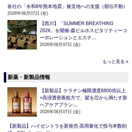
各社の「令和8年熊本地震」被災地への支援（順位不動）
2026年08月07日 (金)
【西川】「SUMMER BREATHING
2026」を開催‐森ビルホスピタリティーコ
ーポレーションとエステ…
2026年08月07日 (金)
もっと見る »
新薬・新製品情報
【新製品】ケラチン極限濃度6800倍以上
×高浸透密着処方で、髪を芯から満たす新
ヘアケアブラン…
2026年08月07日 (金)
【新製品】ハイゼントラを新発売‐高用量化で投与本数削