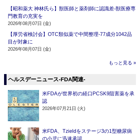
【昭和薬大 神林氏ら】獣医師と薬剤師に認識差‐獣医療専
門教育の充実を
2026年08月07日 (金)
【厚労省検討会】OTC類似薬で中間整理‐77成分1042品
目が対象に
2026年08月07日 (金)
もっと見る »
ヘルスデーニュース‐FDA関連‐
米FDAが世界初の経口PCSK9阻害薬を承
認
2026年07月21日 (火)
米FDA、Tzieldをステージ3の1型糖尿病
の小児に迅速承認