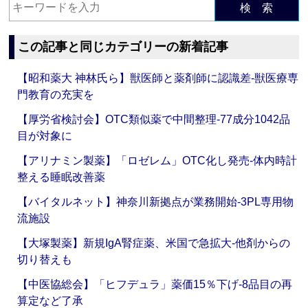
検 索
この記事と同じカテゴリーの新着記事
【昭和薬大 神林氏ら】獣医師と薬剤師に認識差‐獣医療専
門教育の充実を
【厚労省検討会】OTC類似薬で中間整理‐77成分1042品
目が対象に
【アリナミン製薬】「ロゼレム」OTC化し発売‐体内時計
整える睡眠改善薬
【バイタルネット】神奈川新拠点が業務開始‐3PL専用物
流施設
【大塚製薬】新規IgA腎症薬、米国で急拡大‐他剤からの
切り替えも
【中医協総会】「ヒフデュラ」薬価15％下げ‐8品目の再
算定など了承