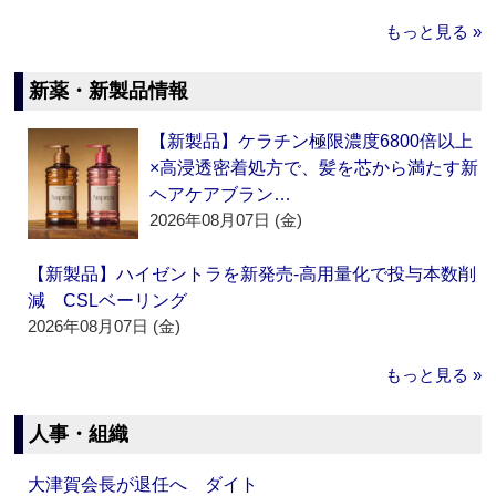
もっと見る »
新薬・新製品情報
【新製品】ケラチン極限濃度6800倍以上
×高浸透密着処方で、髪を芯から満たす新
ヘアケアブラン…
2026年08月07日 (金)
【新製品】ハイゼントラを新発売‐高用量化で投与本数削
減 CSLベーリング
2026年08月07日 (金)
もっと見る »
人事・組織
大津賀会長が退任へ ダイト