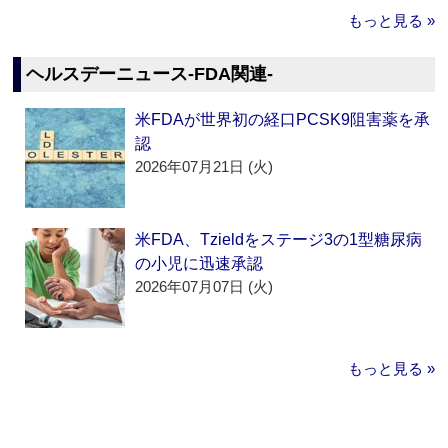
もっと見る »
ヘルスデーニュース‐FDA関連‐
米FDAが世界初の経口PCSK9阻害薬を承
認
2026年07月21日 (火)
米FDA、Tzieldをステージ3の1型糖尿病
の小児に迅速承認
2026年07月07日 (火)
もっと見る »