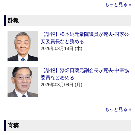
もっと見る »
訃報
【訃報】松本純元衆院議員が死去‐国家公
安委員長など務める
2026年03月19日 (木)
【訃報】漆畑日薬元副会長が死去‐中医協
委員など務める
2026年03月09日 (月)
もっと見る »
寄稿