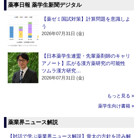
薬事日報 薬学生新聞デジタル
【薬ゼミ国試対策】計算問題を意識しよ
う
2026年07月31日 (金)
【日本薬学生連盟・先輩薬剤師のキャリ
アノート】広がる漢方薬研究の可能性
ツムラ漢方研究…
2026年07月31日 (金)
もっと見る »
薬学生向け書籍 »
薬業界ニュース解説
【対話で学ぶ薬業界ニュース解説】骨太の方針を読み解