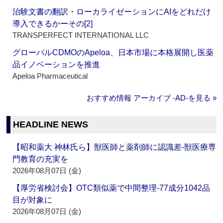
治験文書の翻訳・ローカライゼーションにAIをどれだけ
導入できるかーその[2]
TRANSPERFECT INTERNATIONAL LLC
グローバルCDMOのApeloa、日本市場に本格展開し医薬
品イノベーションを推進
Apeloa Pharmaceutical
おすすめ情報 アーカイブ ‐AD‐を見る »
HEADLINE NEWS
【昭和薬大 神林氏ら】獣医師と薬剤師に認識差‐獣医療専
門教育の充実を
2026年08月07日 (金)
【厚労省検討会】OTC類似薬で中間整理‐77成分1042品
目が対象に
2026年08月07日 (金)