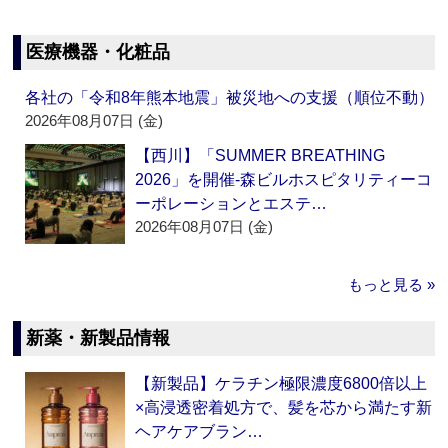
医療機器・化粧品
各社の「令和8年熊本地震」被災地への支援（順位不動）
2026年08月07日 (金)
【西川】「SUMMER BREATHING
2026」を開催‐森ビルホスピタリティーコ
ーポレーションとエステ…
2026年08月07日 (金)
もっと見る »
新薬・新製品情報
【新製品】ケラチン極限濃度6800倍以上
×高浸透密着処方で、髪を芯から満たす新
ヘアケアブラン…