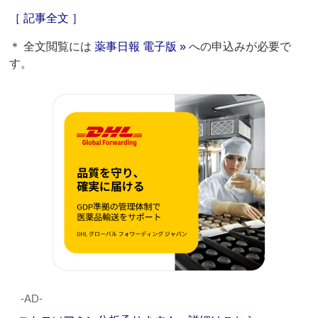
［ 記事全文 ］
＊ 全文閲覧には
薬事日報 電子版 »
への申込みが必要で
す。
‐AD‐