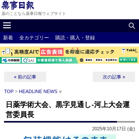
薬のことなら薬事日報ウェブサイト
新着
全カテゴリー
購読・購入・登録
« 前の記事
次の記事 »
TOP
>
HEADLINE NEWS
∨
日薬学術大会、黒字見通し‐河上大会運
営委員長
2025年10月17日 (金)