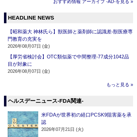
おすすめ情報 アーカイブ ‐AD‐を見る »
HEADLINE NEWS
【昭和薬大 神林氏ら】獣医師と薬剤師に認識差‐獣医療専
門教育の充実を
2026年08月07日 (金)
【厚労省検討会】OTC類似薬で中間整理‐77成分1042品
目が対象に
2026年08月07日 (金)
もっと見る »
ヘルスデーニュース‐FDA関連‐
米FDAが世界初の経口PCSK9阻害薬を承
認
2026年07月21日 (火)