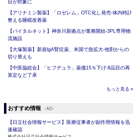
目が対象に
【アリナミン製薬】「ロゼレム」OTC化し発売‐体内時計
整える睡眠改善薬
【バイタルネット】神奈川新拠点が業務開始‐3PL専用物
流施設
【大塚製薬】新規IgA腎症薬、米国で急拡大‐他剤からの
切り替えも
【中医協総会】「ヒフデュラ」薬価15％下げ‐8品目の再
算定など了承
もっと見る »
おすすめ情報
‐AD‐
【日立社会情報サービス】医療従事者が副作用情報を迅
速確認
株式会社日立社会情報サービス