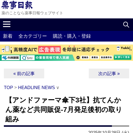
薬のことなら薬事日報ウェブサイト
新着
全カテゴリー
購読・購入・登録
« 前の記事
次の記事 »
TOP
>
HEADLINE NEWS
∨
【アンドファーマ傘下3社】抗てんか
ん薬など共同販促‐7月発足後初の取り
組み
2025年10月28日 (火)