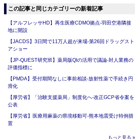
この記事と同じカテゴリーの新着記事
【アルフレッサHD】再生医療CDMO拠点‐羽田空港隣接
地に開設
【JACDS】3日間で11万人超が来場‐第26回ドラッグスト
アショー
【JP-QUEST研究班】薬局版QIの活用で議論‐対人業務の
評価指標に
【PMDA】受付期間なしに事前相談‐放射性薬で手続き円
滑化
【厚労省】「治験支援薬局」制度化へ‐改正GCP省令案を
公表
【厚労省】医療用麻薬の県境移動可‐熊本地震受け特例措
置
もっと見る »