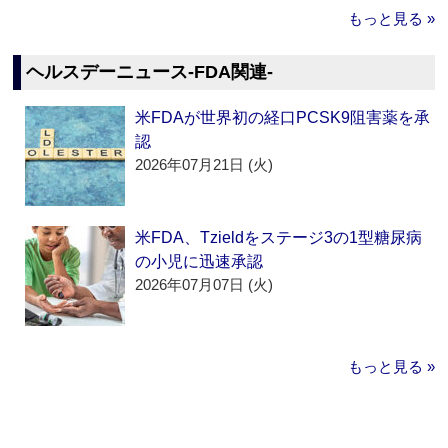
もっと見る »
ヘルスデーニュース‐FDA関連‐
米FDAが世界初の経口PCSK9阻害薬を承
認
2026年07月21日 (火)
米FDA、Tzieldをステージ3の1型糖尿病
の小児に迅速承認
2026年07月07日 (火)
もっと見る »