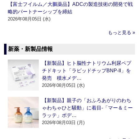
【富士フイルム／大鵬薬品】ADCの製造技術の開発で戦
略的パートナーシップを締結
2026年08月05日 (水)
もっと見る »
新薬・新製品情報
【新製品】ヒト脳性ナトリウム利尿ペプ
チドキット「ラピッドチップBNP-II」を
発売 積水メデ…
2026年08月05日 (水)
【新製品】親子の「おふろあがりのわち
ゃわちゃひと騒動」に着目‐「マー＆ミー
ラッテ」ボデ…
2026年08月03日 (月)