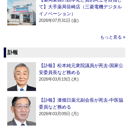
て】大手薬局笹崎店（三菱電機デジタル
イノベーション）
2026年07月31日 (金)
もっと見る »
訃報
【訃報】松本純元衆院議員が死去‐国家公
安委員長など務める
2026年03月19日 (木)
【訃報】漆畑日薬元副会長が死去‐中医協
委員など務める
2026年03月09日 (月)