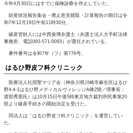
今年4月30日にはすでに保険診療を停止していた。
財産状況報告集会・廃止意見聴取・計算報告の期日は令
和7年12月19日午前11時30分。
破産管財人には中西俊博弁護士（弁護士法人大手町法律
事務所、電話093-571-0093）が選任されている。
事件番号は令和7年（フ）第776号。
はるひ野皮フ科クリニック
医療法人社団聖マリア会（神奈川県川崎市麻生区はるひ
野4-4-1はるひ野メディカルヴィレッジA棟2階／理事長：
渡部秀憲氏）は10月15日午後5時東京地方裁判所民事第20
部より破産手続きの開始決定を受けた。
同法人は「はるひ野皮フ科クリニック」を運営してい
た。