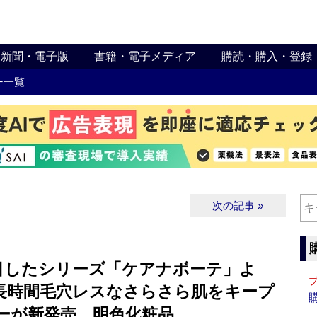
新聞・電子版
書籍・電子メディア
購読・購入・登録
ー一覧
次の記事 »
目したシリーズ「ケアナボーテ」よ
長時間毛穴レスなさらさら肌をキープ
ーが新発売 明色化粧品