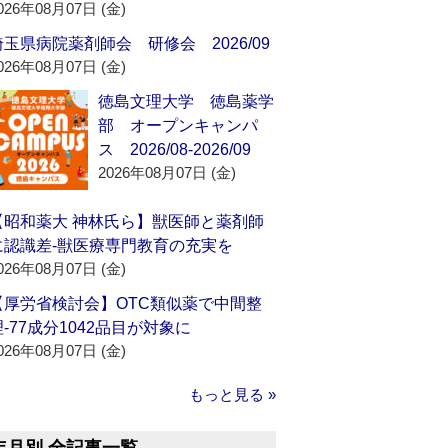
026年08月07日 (金)
埼玉県病院薬剤師会 研修会 2026/09
026年08月07日 (金)
徳島文理大学 徳島薬学
部 オープンキャンパ
ス 2026/08-2026/09
2026年08月07日 (金)
【昭和薬大 神林氏ら】獣医師と薬剤師
に認識差‐獣医療専門教育の充実を
026年08月07日 (金)
【厚労省検討会】OTC類似薬で中間整
理‐77成分1042品目が対象に
026年08月07日 (金)
もっと見る »