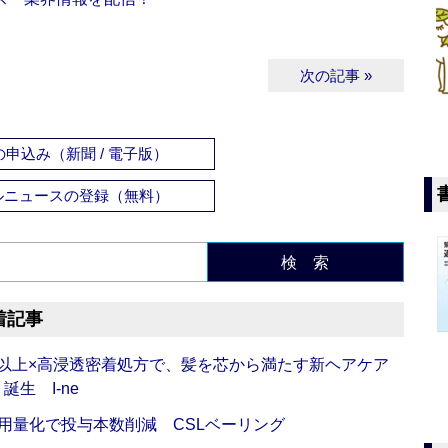
次の記事 »
申込み（新聞 / 電子版）
ルニュースの登録（無料）
検 索
着記事
倍以上×高浸透密着処方で、髪を芯から満たす新ヘアケア
生 I-ne
用量化で投与本数削減 CSLベーリング