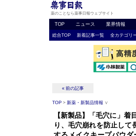
薬のことなら薬事日報ウェブサイト
TOP
ニュース
業界情報
総合TOP
新着記事一覧
全カテゴリ
« 前の記事
TOP
>
新薬・新製品情報
∨
【新製品】「毛穴に」着
り、毛穴崩れを防止して
するメイクキープパウダ