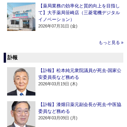
【薬局業務の効率化と質的向上を目指し
て】大手薬局笹崎店（三菱電機デジタル
イノベーション）
2026年07月31日 (金)
もっと見る »
訃報
【訃報】松本純元衆院議員が死去‐国家公
安委員長など務める
2026年03月19日 (木)
【訃報】漆畑日薬元副会長が死去‐中医協
委員など務める
2026年03月09日 (月)