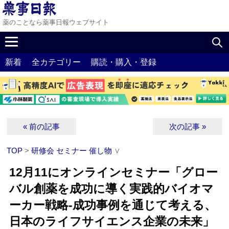
薬のことなら薬事日報ウェブサイト
新着
全カテゴリー
購読・購入・登録
« 前の記事
次の記事 »
TOP
>
研修会 セミナー 催し物
∨
12月11にオンラインセミナー「グロー
バル創薬を成功に導く実践的バイオマ
ーカー戦略‐成功事例を通じて考える、
日本のライフサイエンス企業の未来」