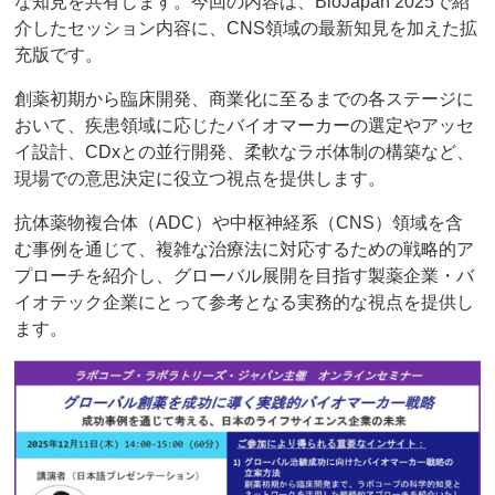
な知見を共有します。今回の内容は、BioJapan 2025で紹
介したセッション内容に、CNS領域の最新知見を加えた拡
充版です。
創薬初期から臨床開発、商業化に至るまでの各ステージに
おいて、疾患領域に応じたバイオマーカーの選定やアッセ
イ設計、CDxとの並行開発、柔軟なラボ体制の構築など、
現場での意思決定に役立つ視点を提供します。
抗体薬物複合体（ADC）や中枢神経系（CNS）領域を含
む事例を通じて、複雑な治療法に対応するための戦略的ア
プローチを紹介し、グローバル展開を目指す製薬企業・バ
イオテック企業にとって参考となる実務的な視点を提供し
ます。