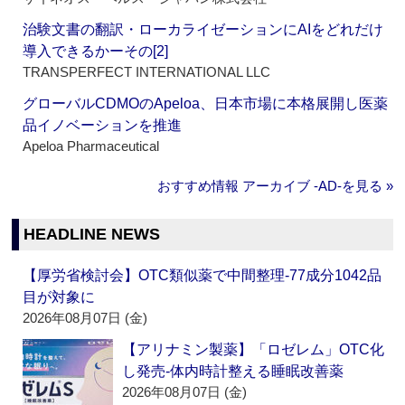
治験文書の翻訳・ローカライゼーションにAIをどれだけ
導入できるかーその[2]
TRANSPERFECT INTERNATIONAL LLC
グローバルCDMOのApeloa、日本市場に本格展開し医薬
品イノベーションを推進
Apeloa Pharmaceutical
おすすめ情報 アーカイブ ‐AD‐を見る »
HEADLINE NEWS
【厚労省検討会】OTC類似薬で中間整理‐77成分1042品
目が対象に
2026年08月07日 (金)
【アリナミン製薬】「ロゼレム」OTC化
し発売‐体内時計整える睡眠改善薬
2026年08月07日 (金)