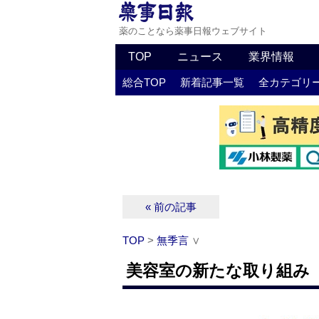
薬のことなら薬事日報ウェブサイト
TOP
ニュース
業界情報
総合TOP
新着記事一覧
全カテゴリ
« 前の記事
TOP
>
無季言
∨
美容室の新たな取り組み