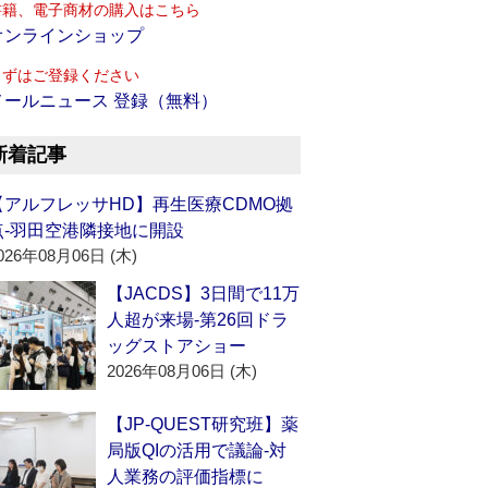
書籍、電子商材の購入はこちら
オンラインショップ
まずはご登録ください
メールニュース 登録（無料）
新着記事
【アルフレッサHD】再生医療CDMO拠
点‐羽田空港隣接地に開設
026年08月06日 (木)
【JACDS】3日間で11万
人超が来場‐第26回ドラ
ッグストアショー
2026年08月06日 (木)
【JP-QUEST研究班】薬
局版QIの活用で議論‐対
人業務の評価指標に