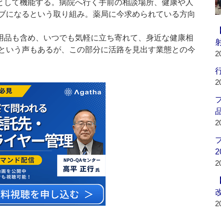
として機能する。病院へ行く手前の相談場所、健康や人
ブになるという取り組み。薬局に今求められている方向
用品も含め、いつでも気軽に立ち寄れて、身近な健康相
という声もあるが、この部分に活路を見出す業態との今
2
行
2
品
2
2
2
2