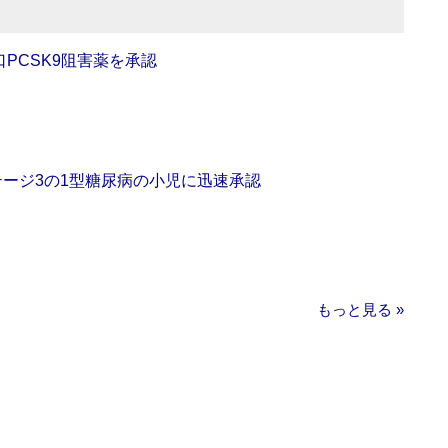
口PCSK9阻害薬を承認
をステージ3の1型糖尿病の小児に迅速承認
もっと見る »