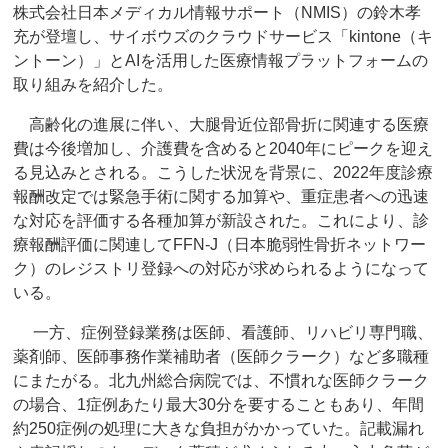
株式会社日本メディカル情報サポート（NMIS）の鈴木孝
充が登壇し、サイボウズのクラウドサービス「kintone（キ
ントーン）」とAIを活用した医療情報プラットフォームの
取り組みを紹介した。
高齢化の進展に伴い、大腿骨近位部骨折に関連する医療
費は今後増加し、介護費を含めると2040年にピークを迎え
る見込みとされる。こうした状況を背景に、2022年度診療
報酬改定では緊急手術に関する加算や、重症患者への迅速
な対応を評価する各種加算が新設された。これにより、診
療報酬評価に関連してFFN-J（日本脆弱性骨折ネットワー
ク）のレジストリ登録への対応が求められるようになって
いる。
一方、症例登録業務は医師、看護師、リハビリ専門職、
薬剤師、医師事務作業補助者（医師クラーク）など多職種
にまたがる。北九州総合病院では、不慣れな医師クラーク
の場合、1症例あたり最大30分を要することもあり、年間
約250症例の処理に大きな負担がかかっていた。記載漏れ