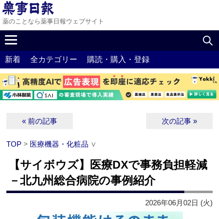
薬のことなら薬事日報ウェブサイト
新着
全カテゴリー
購読・購入・登録
« 前の記事
次の記事 »
TOP
>
医療機器・化粧品
∨
【サイボウズ】医療DXで事務負担軽減
－北九州総合病院の事例紹介
2026年06月02日 (火)