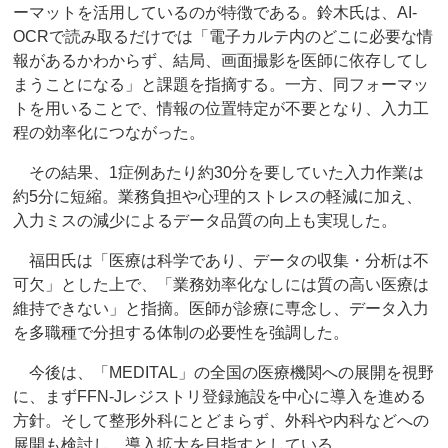
ーマットを活用しているのが特徴である。鈴木氏は、AI-
OCRで読み取るだけでは「電子カルテ内のどこに必要な情
報があるかわからず、結局、画面撮影を医師に依存してし
まうことになる」と課題を指摘する。一方、同フォーマッ
トを用いることで、情報の位置特定が不要となり、入力工
程の効率化につながった。
その結果、1症例あたり約30分を要していた入力作業は
約5分に短縮。業務負担や心理的ストレスの軽減に加え、
入力ミスの減少によるデータ品質の向上も実現した。
福田氏は「医療は科学であり、データの収集・分析は不
可欠」とした上で、「業務効率化なしには質の高い医療は
維持できない」と指摘。医師が診療に専念し、データ入力
を多職種で分担する体制の必要性を強調した。
今後は、「MEDITAL」の全国の医療機関への展開を視野
に、まずFFN-Jレジストリ登録施設を中心に導入を進める
方針。そして整形外科にとどまらず、外科や内科などへの
展開も検討し、導入拡大を目指すとしている。