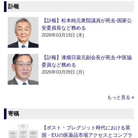
訃報
【訃報】松本純元衆院議員が死去‐国家公
安委員長など務める
2026年03月19日 (木)
【訃報】漆畑日薬元副会長が死去‐中医協
委員など務める
2026年03月09日 (月)
もっと見る »
寄稿
【ポスト・ブレグジット時代における英
国・EUの医薬品市場アクセスとコンプラ