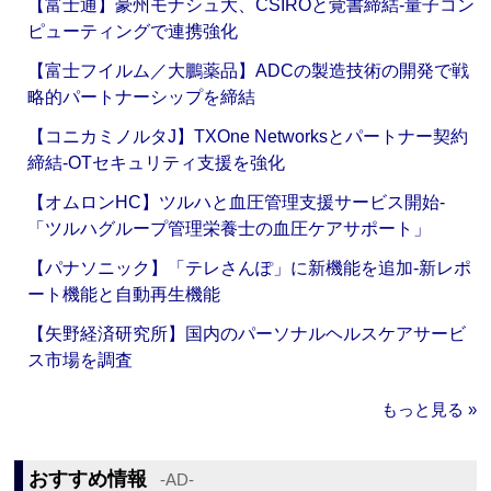
【富士通】豪州モナシュ大、CSIROと覚書締結‐量子コン
ピューティングで連携強化
【富士フイルム／大鵬薬品】ADCの製造技術の開発で戦
略的パートナーシップを締結
【コニカミノルタJ】TXOne Networksとパートナー契約
締結‐OTセキュリティ支援を強化
【オムロンHC】ツルハと血圧管理支援サービス開始‐
「ツルハグループ管理栄養士の血圧ケアサポート」
【パナソニック】「テレさんぽ」に新機能を追加‐新レポ
ート機能と自動再生機能
【矢野経済研究所】国内のパーソナルヘルスケアサービ
ス市場を調査
もっと見る »
おすすめ情報
‐AD‐