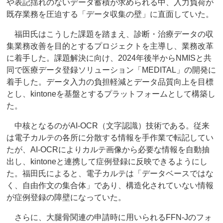
や表記揺れのないデータ蓄積が求められる中、入力負荷が
既存業務を圧迫する「データ収集の壁」に直面していた。
福田氏はこうした課題を踏まえ、診断・治療データの収
集業務改善を目的とするプロジェクトを主導し、業務改革
に着手した。課題解決に向け、2024年後半からNMISと共
同で医療データ登録ソリューション「MEDITAL」の開発に
着手した。データ入力の負担軽減とデータ品質向上を目標
とし、kintoneを基盤とするプラットフォームとして構築し
た。
中核となるのがAI-OCR（文字認識）技術である。従来
は電子カルテの各所に分散する情報を手作業で転記してい
たが、AI-OCRによりカルテ画像から必要な情報を自動抽
出し、kintoneと連携して症例登録に反映できるようにし
た。福田氏によると、電子カルテは「データベースではな
く、自由作文の集合体」であり、構造化されていない情報
が症例登録の障壁になっていた。
さらに、大腿骨関連の申請時に用いられるFFN-Jのフォ