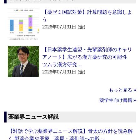
【薬ゼミ国試対策】計算問題を意識しよ
う
2026年07月31日 (金)
【日本薬学生連盟・先輩薬剤師のキャリ
アノート】広がる漢方薬研究の可能性
ツムラ漢方研究…
2026年07月31日 (金)
もっと見る »
薬学生向け書籍 »
薬業界ニュース解説
【対話で学ぶ薬業界ニュース解説】骨太の方針を読み解
く‐製薬企業や医療、薬局・薬剤師への影…