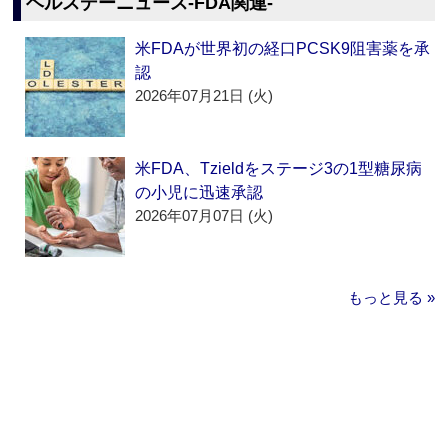
ヘルスデーニュース‐FDA関連‐
米FDAが世界初の経口PCSK9阻害薬を承
認
2026年07月21日 (火)
米FDA、Tzieldをステージ3の1型糖尿病
の小児に迅速承認
2026年07月07日 (火)
もっと見る »