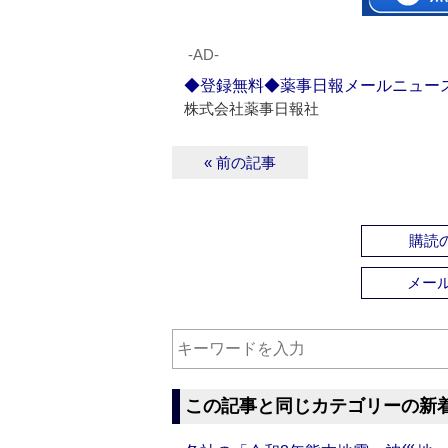
‐AD‐
◆登録無料◆薬事日報メールニュー
株式会社薬事日報社
« 前の記事
購読の
メー
この記事と同じカテゴリーの新