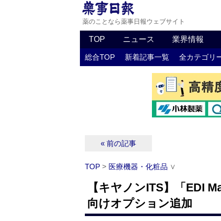
薬のことなら薬事日報ウェブサイト
TOP
ニュース
業界情報
総合TOP
新着記事一覧
全カテゴリ
« 前の記事
TOP
>
医療機器・化粧品
∨
【キヤノンITS】「EDI M
向けオプション追加