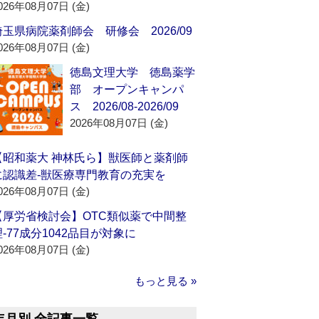
026年08月07日 (金)
埼玉県病院薬剤師会 研修会 2026/09
026年08月07日 (金)
徳島文理大学 徳島薬学
部 オープンキャンパ
ス 2026/08-2026/09
2026年08月07日 (金)
【昭和薬大 神林氏ら】獣医師と薬剤師
に認識差‐獣医療専門教育の充実を
026年08月07日 (金)
【厚労省検討会】OTC類似薬で中間整
理‐77成分1042品目が対象に
026年08月07日 (金)
もっと見る »