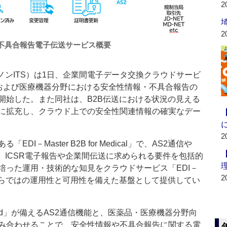
2
2
不具合報告電子伝送サービス概要
ンITS）は1日、企業間電子データ交換クラウドサービ
、医薬品および医療機器分野における安全性情報・不具合報告の
開始した。また同社は、B2B伝送における状況の見える
に拡充し、クラウド上での安全性関連情報の確実なデー
2
－Master B2B for Medical」で、AS2通信や
ど、ICSR電子報告や企業間伝送に求められる要件を包括的
培った運用・技術的な知見をクラウドサービス「EDI－
2
ラウドならではの運用性と可用性を備えた基盤として提供してい
loud」が備えるAS2通信機能と、医薬品・医療機器分野向
み合わせることで、安全性情報や不具合報告に関する電