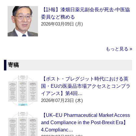
【訃報】漆畑日薬元副会長が死去‐中医協
委員など務める
2026年03月09日 (月)
もっと見る »
寄稿
【ポスト・ブレグジット時代における英
国・EUの医薬品市場アクセスとコンプラ
イアンス】第4回…
2026年07月23日 (木)
【UK–EU Pharmaceutical Market Access
and Compliance in the Post-Brexit Era】
4.Complianc…