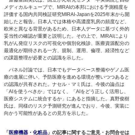
メディカルキューブで、MIRAIの本邦における予測精度を
評価する国内共同検証研究MIRAI-Japanを2025年末から開
始したと報告。日本人では体格や高濃度乳房の頻度など、
欧米と異なる背景があるため、日本人データに基づく外的
妥当性の確認が重要と説明した。その上で、MIRAIにより
乳がん発症リスクの可視化や個別化検診、医療資源配分の
最適化が期待される一方、規制、運用、倫理、経済性など
の課題整理が必要との認識を示した。
パネル討論では、日本でもデータベース整備やゲノム医
療の進展に伴い、予防医療を進める環境が整いつつあると
の認識が共有された。ナセル・マミ氏は、今後の論点は
「AIを使うべきか」ではなく、「AIをどう正しく活用し、
医療システムに統合するか」にあると指摘した。真野俊樹
氏は、同様のリスク予測研究が進んでおり、今後、実装に
向かう可能性があるとの見方を示した。
「
医療機器・化粧品
」の記事に関するご意見・お問合せは