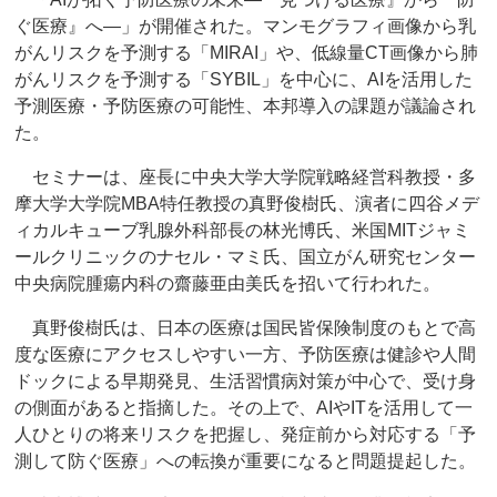
ぐ医療』へ―」が開催された。マンモグラフィ画像から乳
がんリスクを予測する「MIRAI」や、低線量CT画像から肺
がんリスクを予測する「SYBIL」を中心に、AIを活用した
予測医療・予防医療の可能性、本邦導入の課題が議論され
た。
セミナーは、座長に中央大学大学院戦略経営科教授・多
摩大学大学院MBA特任教授の真野俊樹氏、演者に四谷メデ
ィカルキューブ乳腺外科部長の林光博氏、米国MITジャミ
ールクリニックのナセル・マミ氏、国立がん研究センター
中央病院腫瘍内科の齋藤亜由美氏を招いて行われた。
真野俊樹氏は、日本の医療は国民皆保険制度のもとで高
度な医療にアクセスしやすい一方、予防医療は健診や人間
ドックによる早期発見、生活習慣病対策が中心で、受け身
の側面があると指摘した。その上で、AIやITを活用して一
人ひとりの将来リスクを把握し、発症前から対応する「予
測して防ぐ医療」への転換が重要になると問題提起した。