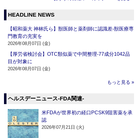
HEADLINE NEWS
【昭和薬大 神林氏ら】獣医師と薬剤師に認識差‐獣医療専
門教育の充実を
2026年08月07日 (金)
【厚労省検討会】OTC類似薬で中間整理‐77成分1042品
目が対象に
2026年08月07日 (金)
もっと見る »
ヘルスデーニュース‐FDA関連‐
米FDAが世界初の経口PCSK9阻害薬を承
認
2026年07月21日 (火)