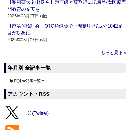
【昭和薬大 神林氏ら】獣医師と薬剤師に認識差‐獣医療専
門教育の充実を
2026年08月07日 (金)
【厚労省検討会】OTC類似薬で中間整理‐77成分1042品
目が対象に
2026年08月07日 (金)
もっと見る »
年月別 全記事一覧
アカウント・RSS
X (Twitter)