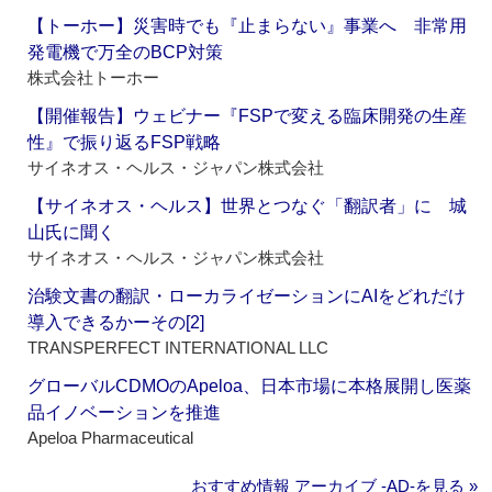
【トーホー】災害時でも『止まらない』事業へ 非常用
発電機で万全のBCP対策
株式会社トーホー
【開催報告】ウェビナー『FSPで変える臨床開発の生産
性』で振り返るFSP戦略
サイネオス・ヘルス・ジャパン株式会社
【サイネオス・ヘルス】世界とつなぐ「翻訳者」に 城
山氏に聞く
サイネオス・ヘルス・ジャパン株式会社
治験文書の翻訳・ローカライゼーションにAIをどれだけ
導入できるかーその[2]
TRANSPERFECT INTERNATIONAL LLC
グローバルCDMOのApeloa、日本市場に本格展開し医薬
品イノベーションを推進
Apeloa Pharmaceutical
おすすめ情報 アーカイブ ‐AD‐を見る »