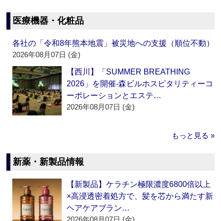
医療機器・化粧品
各社の「令和8年熊本地震」被災地への支援（順位不動）
2026年08月07日 (金)
【西川】「SUMMER BREATHING
2026」を開催‐森ビルホスピタリティーコ
ーポレーションとエステ…
2026年08月07日 (金)
もっと見る »
新薬・新製品情報
【新製品】ケラチン極限濃度6800倍以上
×高浸透密着処方で、髪を芯から満たす新
ヘアケアブラン…
2026年08月07日 (金)