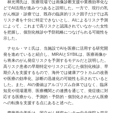
林光博氏は、医療現場では画像診断支援や業務効率化な
どでAI活用が進みつつあると説明した。一方で、現行の乳
がん検診・診療では、既存の臨床的リスク因子だけでは高
リスク者を十分に特定できないとし、AIによるリスク予測
によって、これまで高リスクと認識されていなかった女性
を把握し、個別化検診や予防戦略につなげられる可能性を
示した。
ナセル・マミ氏は、当施設でAIを医療に活用する研究開
発を進めていると紹介し、MIRAIとSYBILは、医療画像か
ら将来のがん発症リスクを予測するモデルだと説明した。
高リスク患者の早期特定やリスクに応じた個別化検診、早
期介入を支援するもので、海外では健康アウトカムの改善
や医療の効率化、診断の迅速化の可能性も示されていると
した。また、AIの価値はアルゴリズム自体ではなく、臨床
知見や現場運用、医療機関との連携を通じて、発症後に対
応する医療から、予測的・予防的・個別化されたがん医療
への転換を支援する点にあると述べた。
齋藤亜由美氏は、国立がん研究センター中央病院と四谷