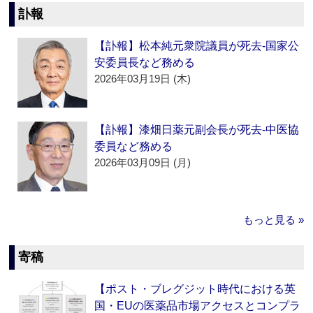
訃報
【訃報】松本純元衆院議員が死去‐国家公
安委員長など務める
2026年03月19日 (木)
【訃報】漆畑日薬元副会長が死去‐中医協
委員など務める
2026年03月09日 (月)
もっと見る »
寄稿
【ポスト・ブレグジット時代における英
国・EUの医薬品市場アクセスとコンプラ