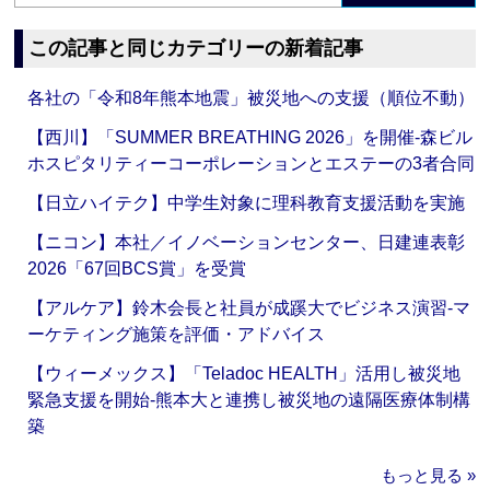
この記事と同じカテゴリーの新着記事
各社の「令和8年熊本地震」被災地への支援（順位不動）
【西川】「SUMMER BREATHING 2026」を開催‐森ビル
ホスピタリティーコーポレーションとエステーの3者合同
【日立ハイテク】中学生対象に理科教育支援活動を実施
【ニコン】本社／イノベーションセンター、日建連表彰
2026「67回BCS賞」を受賞
【アルケア】鈴木会長と社員が成蹊大でビジネス演習‐マ
ーケティング施策を評価・アドバイス
【ウィーメックス】「Teladoc HEALTH」活用し被災地
緊急支援を開始‐熊本大と連携し被災地の遠隔医療体制構
築
もっと見る »