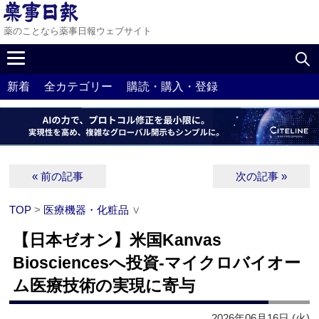
薬のことなら薬事日報ウェブサイト
新着
全カテゴリー
購読・購入・登録
« 前の記事
次の記事 »
TOP
>
医療機器・化粧品
∨
【日本ゼオン】米国Kanvas
Biosciencesへ投資‐マイクロバイオー
ム医療技術の実現に寄与
2026年06月16日 (火)