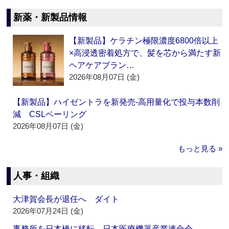
新薬・新製品情報
【新製品】ケラチン極限濃度6800倍以上
×高浸透密着処方で、髪を芯から満たす新
ヘアケアブラン…
2026年08月07日 (金)
【新製品】ハイゼントラを新発売‐高用量化で投与本数削
減 CSLベーリング
2026年08月07日 (金)
もっと見る »
人事・組織
大津賀会長が退任へ ダイト
2026年07月24日 (金)
事務所を日本橋に移転 日本医療機器産業連合会