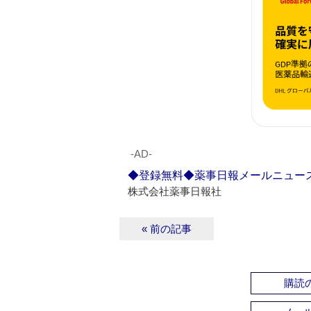
‐AD‐
◆登録無料◆薬事日報メールニュー
株式会社薬事日報社
« 前の記事
購読の