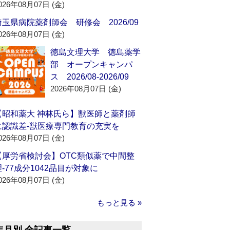
026年08月07日 (金)
埼玉県病院薬剤師会 研修会 2026/09
026年08月07日 (金)
徳島文理大学 徳島薬学
部 オープンキャンパ
ス 2026/08-2026/09
2026年08月07日 (金)
【昭和薬大 神林氏ら】獣医師と薬剤師
に認識差‐獣医療専門教育の充実を
026年08月07日 (金)
【厚労省検討会】OTC類似薬で中間整
理‐77成分1042品目が対象に
026年08月07日 (金)
もっと見る »