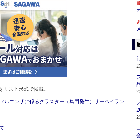
行
2
品
をリスト形式で掲載。
2
フルエンザに係るクラスター（集団発生）サーベイラン
2
2
て
会