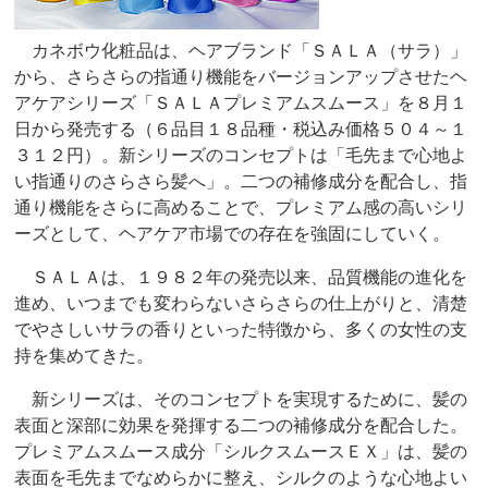
カネボウ化粧品は、ヘアブランド「ＳＡＬＡ（サラ）」
から、さらさらの指通り機能をバージョンアップさせたヘ
アケアシリーズ「ＳＡＬＡプレミアムスムース」を８月１
日から発売する（６品目１８品種・税込み価格５０４～１
３１２円）。新シリーズのコンセプトは「毛先まで心地よ
い指通りのさらさら髪へ」。二つの補修成分を配合し、指
通り機能をさらに高めることで、プレミアム感の高いシリ
ーズとして、ヘアケア市場での存在を強固にしていく。
ＳＡＬＡは、１９８２年の発売以来、品質機能の進化を
進め、いつまでも変わらないさらさらの仕上がりと、清楚
でやさしいサラの香りといった特徴から、多くの女性の支
持を集めてきた。
新シリーズは、そのコンセプトを実現するために、髪の
表面と深部に効果を発揮する二つの補修成分を配合した。
プレミアムスムース成分「シルクスムースＥＸ」は、髪の
表面を毛先までなめらかに整え、シルクのような心地よい