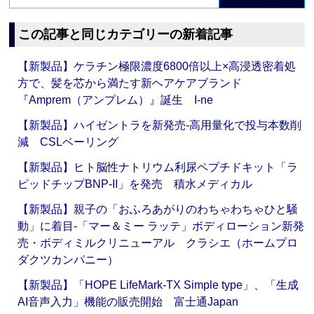
この記事と同じカテゴリーの新着記事
【新製品】ケラチン極限濃度6800倍以上×高浸透密着処
方で、髪を芯から満たす新ヘアケアブランド
『Amprem（アンプレム）』誕生 I-ne
【新製品】ハイゼントラを新発売‐高用量化で投与本数削
減 CSLベーリング
【新製品】ヒト脳性ナトリウム利尿ペプチドキット「ラ
ピッドチップBNP-II」を発売 積水メディカル
【新製品】親子の「おふろあがりのわちゃわちゃひと騒
動」に着目‐「マー＆ミー ラッテ」ボディローション新発
売・ボディミルクリニューアル クラシエ（ホームプロ
ダクツカンパニー）
【新製品】「HOPE LifeMark-TX Simple type」、「生成
AI音声入力」機能の販売開始 富士通Japan