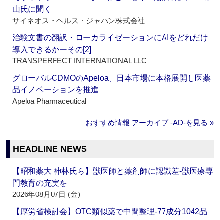
山氏に聞く
サイネオス・ヘルス・ジャパン株式会社
治験文書の翻訳・ローカライゼーションにAIをどれだけ
導入できるかーその[2]
TRANSPERFECT INTERNATIONAL LLC
グローバルCDMOのApeloa、日本市場に本格展開し医薬
品イノベーションを推進
Apeloa Pharmaceutical
おすすめ情報 アーカイブ ‐AD‐を見る »
HEADLINE NEWS
【昭和薬大 神林氏ら】獣医師と薬剤師に認識差‐獣医療専
門教育の充実を
2026年08月07日 (金)
【厚労省検討会】OTC類似薬で中間整理‐77成分1042品