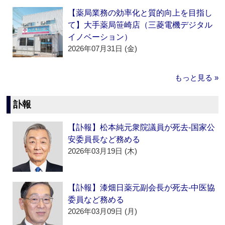
【薬局業務の効率化と質的向上を目指し
て】大手薬局笹崎店（三菱電機デジタル
イノベーション）
2026年07月31日 (金)
もっと見る »
訃報
【訃報】松本純元衆院議員が死去‐国家公
安委員長など務める
2026年03月19日 (木)
【訃報】漆畑日薬元副会長が死去‐中医協
委員など務める
2026年03月09日 (月)