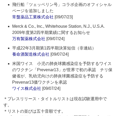
飛行船「ツェッペリン号」コラボ企画のオフィシャル
ページを追加しました
常盤薬品工業株式会社
[09/07/23]
Merck & Co., Inc., Whitehouse Station, N.J., U.S.A.
2009年度第2四半期業績に関するお知らせ
万有製薬株式会社
[09/07/24]
平成22年3月期第1四半期決算短信（非連結）
養命酒製造株式会社
[09/07/24]
米国ワイス 小児の肺炎球菌感染症を予防するワイス
のワクチン「Prevenar13」が世界で初の承認 チリ保
健省が、乳幼児向けの肺炎球菌感染症を予防する
Prevenar13価ワクチンを承認
ワイス株式会社
[09/07/24]
＊プレスリリース・タイトルリストは現在試験運用中で
す。
＊リストの並びは五十音順です。