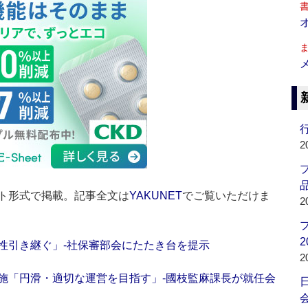
行
2
品
ト形式で掲載。記事全文は
YAKUNET
でご覧いただけま
2
2
性引き継ぐ」‐社保審部会にたたき台を提示
2
施「円滑・適切な運営を目指す」‐國枝監麻課長が就任会
会