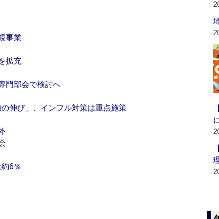
2
2
新規事業
Ｅを拡充
専門部会で検討へ
強の伸び」、インフル対策は重点施策
外
2
会
は約6％
2