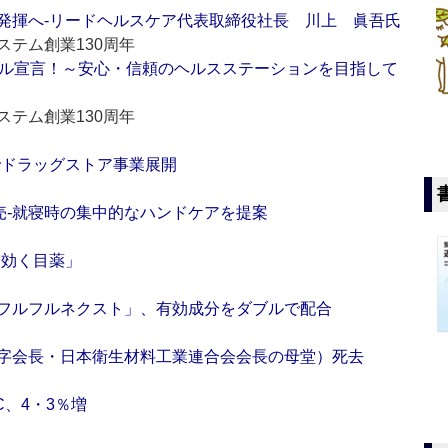
発揮へ‐リードヘルスケア代表取締役社長 川上 眞吾氏
テム創業130周年
ナル宣言！～安心・信頼のヘルスステーションを目指して
テム創業130周年
でドラッグストア事業展開
売‐就寝時の集中的なハンドケアを提案
に効く目薬」
フルフルネクスト」、有効成分をダブルで配合
字会長・日本衛生材料工業連合会会長の母堂）死去
C、4・3％増