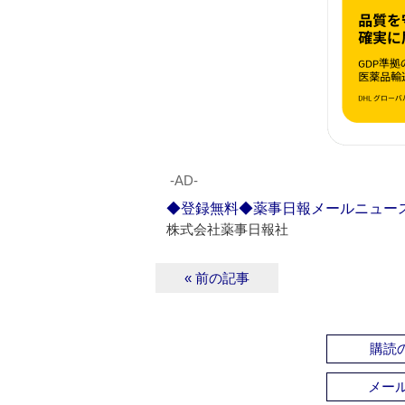
‐AD‐
◆登録無料◆薬事日報メールニュー
株式会社薬事日報社
« 前の記事
購読の
メー