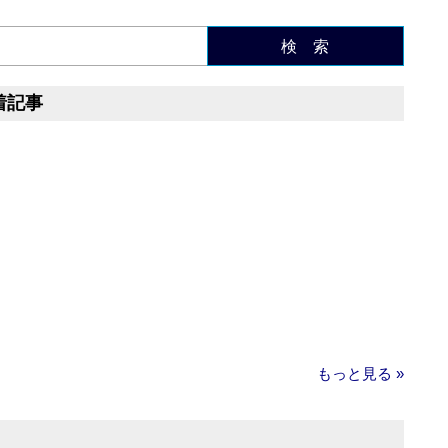
検 索
着記事
もっと見る »