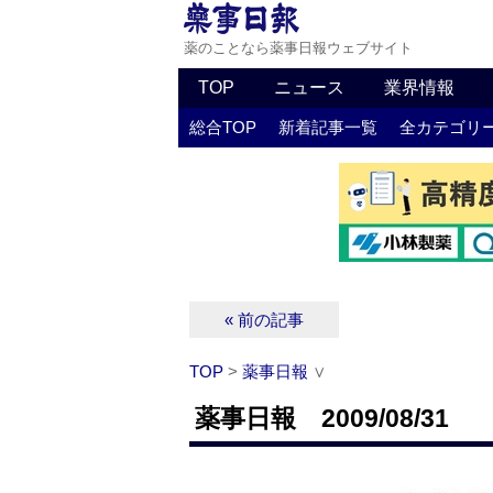
薬のことなら薬事日報ウェブサイト
TOP
ニュース
業界情報
総合TOP
新着記事一覧
全カテゴリ
« 前の記事
TOP
>
薬事日報
∨
薬事日報 2009/08/31