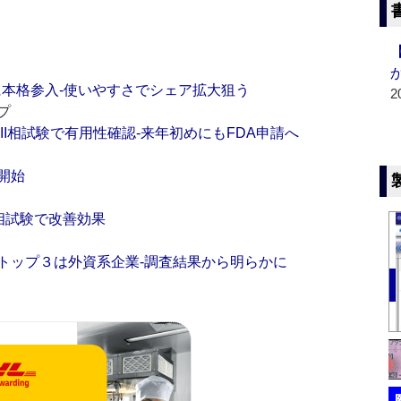
に本格参入‐使いやすさでシェア拡大狙う
2
プ
I相試験で有用性確認‐来年初めにもFDA申請へ
開始
I相試験で改善効果
トップ３は外資系企業‐調査結果から明らかに