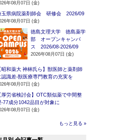
026年08月07日 (金)
埼玉県病院薬剤師会 研修会 2026/09
026年08月07日 (金)
徳島文理大学 徳島薬学
部 オープンキャンパ
ス 2026/08-2026/09
2026年08月07日 (金)
【昭和薬大 神林氏ら】獣医師と薬剤師
に認識差‐獣医療専門教育の充実を
026年08月07日 (金)
【厚労省検討会】OTC類似薬で中間整
理‐77成分1042品目が対象に
026年08月07日 (金)
もっと見る »