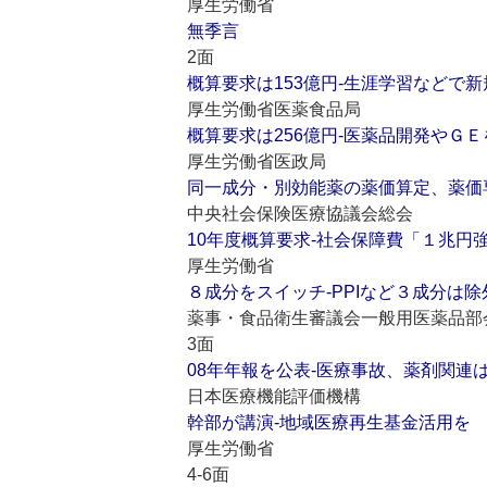
厚生労働省
無季言
2面
概算要求は153億円‐生涯学習などで
厚生労働省医薬食品局
概算要求は256億円‐医薬品開発やＧ
厚生労働省医政局
同一成分・別効能薬の薬価算定、薬価
中央社会保険医療協議会総会
10年度概算要求‐社会保障費「１兆円
厚生労働省
８成分をスイッチ‐PPIなど３成分は除
薬事・食品衛生審議会一般用医薬品部
3面
08年年報を公表‐医療事故、薬剤関連
日本医療機能評価機構
幹部が講演‐地域医療再生基金活用を
厚生労働省
4-6面