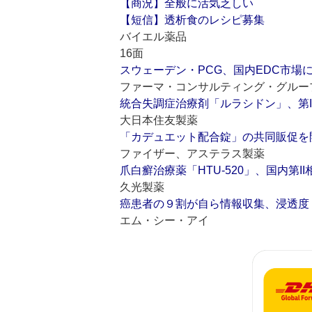
【商況】全般に活気乏しい
【短信】透析食のレシピ募集
バイエル薬品
16面
スウェーデン・PCG、国内EDC市場
ファーマ・コンサルティング・グルー
統合失調症治療剤「ルラシドン」、第II
大日本住友製薬
「カデュエット配合錠」の共同販促を
ファイザー、アステラス製薬
爪白癬治療薬「HTU‐520」、国内第I
久光製薬
癌患者の９割が自ら情報収集、浸透度
エム・シー・アイ