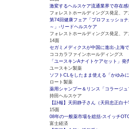
激変するヘルスケア流通業界で存在感
フォレストホールディングス発足、アス
第74回健康フェア「プロフェッショ
～」‐リードヘルスケア
フォレストホールディングス発足、アス
14面
セガミメディクスが中国に進出‐上海
ココカラファインホールディングス
「ユースキンAナイトケアセット」発
ユースキン製薬
ソフトCLをしたまま使える「かゆみ
ロート製薬
薬用シャンプー＆リンス「コラージュ
持田ヘルスケア
【訃報】天田静子さん（天田忠正白十
15面
08年の一般薬市場を総括‐スイッチOT
富士経済