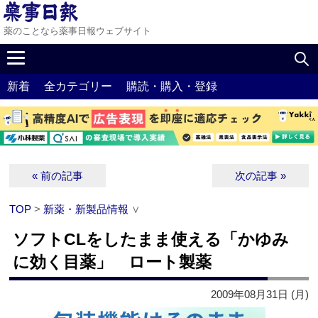
薬のことなら薬事日報ウェブサイト
新着
全カテゴリー
購読・購入・登録
« 前の記事
次の記事 »
TOP
>
新薬・新製品情報
∨
ソフトCLをしたまま使える「かゆみ
に効く目薬」 ロート製薬
2009年08月31日 (月)