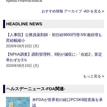
Apeloa Pharmaceutical
おすすめ情報 アーカイブ ‐AD‐を見る »
HEADLINE NEWS
【人事院】公務員薬剤師・初任給9800円増‐5年連続増も
昇給幅縮小
2026年08月10日 (月)
【NPhA調査】調剤管理料、8割が減収に‐「在総2」算定
率わずか3％
2026年08月10日 (月)
もっと見る »
ヘルスデーニュース‐FDA関連‐
米FDAが世界初の経口PCSK9阻害薬を承
認