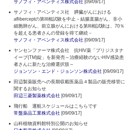
サノフィ・アベンティス株式会社
[09/09/17]
サノフィ・アベンティス社 膵臓がんにおける
afliberceptの第III相試験を中止－結腸直腸がん、非小
細胞肺がん、前立腺がんにおける第III相試験は、70％
を超える患者さんの登録を得て継続－
サノフィ・アベンティス株式会社
[09/09/17]
ヤンセンファーマ株式会社 抗HIV薬「プリジスタナ
イーブ(TM)錠」を新発売～治療経験のないHIV感染患
者さんに新たな治療選択肢～
ジョンソン・エンド・ジョンソン株式会社
[09/09/17]
田辺製薬販売への長期収載医薬品４製品の販売移管に
関するお知らせ
田辺三菱製薬株式会社
[09/09/17]
飛行船 運航スケジュールはこちらです
常盤薬品工業株式会社
[09/09/17]
山科植物資料館特別公開のお知らせ