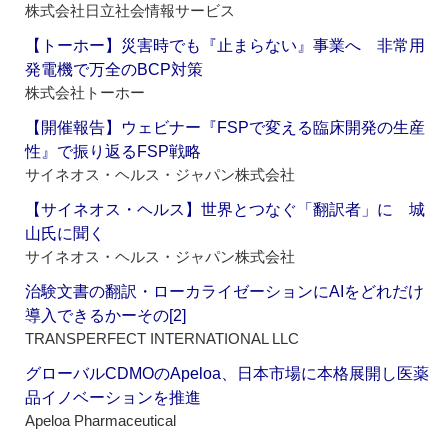
株式会社日立社会情報サービス
【トーホー】災害時でも『止まらない』事業へ 非常用
発電機で万全のBCP対策
株式会社トーホー
【開催報告】ウェビナー『FSPで変える臨床開発の生産
性』で振り返るFSP戦略
サイネオス・ヘルス・ジャパン株式会社
【サイネオス・ヘルス】世界とつなぐ「翻訳者」に 城
山氏に聞く
サイネオス・ヘルス・ジャパン株式会社
治験文書の翻訳・ローカライゼーションにAIをどれだけ
導入できるかーその[2]
TRANSPERFECT INTERNATIONAL LLC
グローバルCDMOのApeloa、日本市場に本格展開し医薬
品イノベーションを推進
Apeloa Pharmaceutical