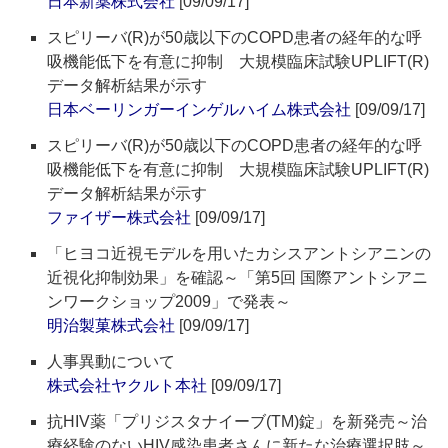
日本新薬株式会社
[09/09/17]
スピリーバ(R)が50歳以下のCOPD患者の経年的な呼
吸機能低下を有意に抑制 大規模臨床試験UPLIFT(R)
データ解析結果が示す
日本ベーリンガーインゲルハイム株式会社
[09/09/17]
スピリーバ(R)が50歳以下のCOPD患者の経年的な呼
吸機能低下を有意に抑制 大規模臨床試験UPLIFT(R)
データ解析結果が示す
ファイザー株式会社
[09/09/17]
「ヒヨコ近視モデルを用いたカシスアントシアニンの
近視化抑制効果」を確認～「第5回 国際アントシアニ
ンワークショップ2009」で発表～
明治製菓株式会社
[09/09/17]
人事異動について
株式会社ヤクルト本社
[09/09/17]
抗HIV薬「プリジスタナイーブ(TM)錠」を新発売～治
療経験のないHIV感染患者さんに新たな治療選択肢～