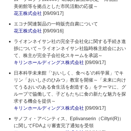
美術館等を拠点とした市民活動の応援～
花王株式会社
[09/09/17]
エコナ関連製品の一時販売自粛について
花王株式会社
[09/09/16]
ライオンネイサン社の完全子会社化に関する手続き進
捗について～ライオンネイサン社臨時株主総会におい
て、株主が完全子会社化スキームを承認～
キリンホールディングス株式会社
[09/09/17]
日本科学未来館「‘おいしく、食べる’の科学展」でキ
リン「おいしさのひみつ」教室を開催～「未来に向け
てうるおいのある食生活を創造する」をテーマに、グ
ループで協働して、子どもたちに食の新たな魅力を探
求する機会を提供～
キリンホールディングス株式会社
[09/09/17]
サノフィ・アベンティス、Eplivanserin（Ciltyri(R)）
に関してFDAより審査完了通知を受領