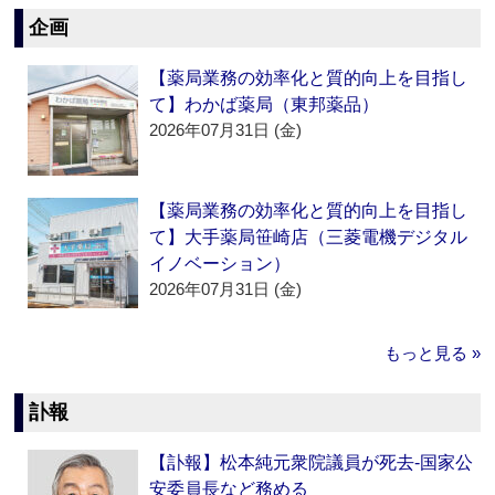
企画
【薬局業務の効率化と質的向上を目指し
て】わかば薬局（東邦薬品）
2026年07月31日 (金)
【薬局業務の効率化と質的向上を目指し
て】大手薬局笹崎店（三菱電機デジタル
イノベーション）
2026年07月31日 (金)
もっと見る »
訃報
【訃報】松本純元衆院議員が死去‐国家公
安委員長など務める