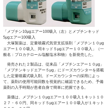
「メプチン10μgエアー100吸入（左）とメプチンキッド
5μgエアー100吸入
大塚製薬は、定量噴霧式気管支拡張剤「メプチン１０μg
エアー１００吸入、同キッド５μgエアー１００吸入」（一
般名：プロカテロール塩酸塩水和物）を新発売した。
発売された２製品は、従来品「メプチンエアー１０μg」
「メプチンキッドエアー５μg」にドーズカウンターを搭載
した定量噴霧式吸入剤。ドーズカウンターの採用によっ
て、薬剤の使用可能回数を視覚的に確認できるため、予備
薬剤の入手時期が患者自身で簡単に把握できる。
薬価は、メプチン１０μgエアー１００吸入１キット１０
２７・６０円、同キッド５μgエアー１００吸入が１キット