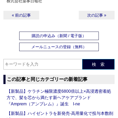
株式会社薬事日報社
« 前の記事
次の記事 »
購読の申込み（新聞 / 電子版）
メールニュースの登録（無料）
検 索
この記事と同じカテゴリーの新着記事
【新製品】ケラチン極限濃度6800倍以上×高浸透密着処
方で、髪を芯から満たす新ヘアケアブランド
『Amprem（アンプレム）』誕生 I-ne
【新製品】ハイゼントラを新発売‐高用量化で投与本数削