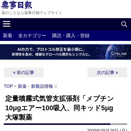
薬のことなら薬事日報ウェブサイト
新着
全カテゴリー
購読・購入・登録
« 前の記事
次の記事 »
TOP
>
新薬・新製品情報
∨
定量噴霧式気管支拡張剤「メプチン
10μgエアー100吸入、同キッド5μg
大塚製薬
2009年09月28日 (月)