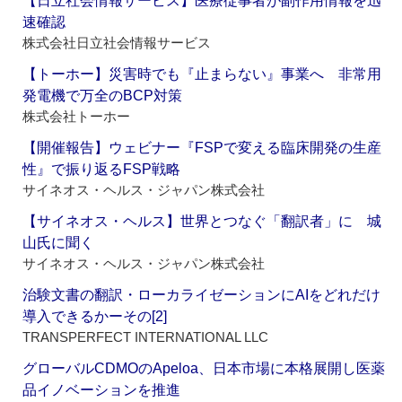
【日立社会情報サービス】医療従事者が副作用情報を迅
速確認
株式会社日立社会情報サービス
【トーホー】災害時でも『止まらない』事業へ 非常用
発電機で万全のBCP対策
株式会社トーホー
【開催報告】ウェビナー『FSPで変える臨床開発の生産
性』で振り返るFSP戦略
サイネオス・ヘルス・ジャパン株式会社
【サイネオス・ヘルス】世界とつなぐ「翻訳者」に 城
山氏に聞く
サイネオス・ヘルス・ジャパン株式会社
治験文書の翻訳・ローカライゼーションにAIをどれだけ
導入できるかーその[2]
TRANSPERFECT INTERNATIONAL LLC
グローバルCDMOのApeloa、日本市場に本格展開し医薬
品イノベーションを推進