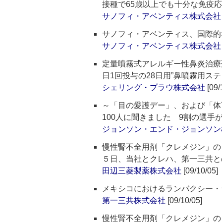
接種で65歳以上でも十分な免疫
サノフィ・アベンティス株式会社
サノフィ・アベンティス、国際的
サノフィ・アベンティス株式会社
定量噴霧式アレルギー性鼻炎治療剤
日1回投与の28日用”鼻噴霧用ス
シェリング・プラウ株式会社
[09/
～「目の愛護デー」、および「体
100人に聞きました 9割の選
ジョンソン・エンド・ジョンソン
慢性腎不全用剤「クレメジン」の
５日、当社とクレハ、第一三共と
田辺三菱製薬株式会社
[09/10/05]
メキシコにおけるランバクシー・
第一三共株式会社
[09/10/05]
慢性腎不全用剤「クレメジン」の