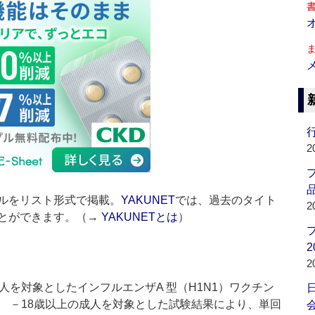
行
2
品
ルをリスト形式で掲載。
YAKUNET
では、過去のタイト
2
とができます。（→
YAKUNETとは
）
2
2
を対象としたインフルエンザA 型（H1N1）ワクチン
 －18歳以上の成人を対象とした試験結果により、単回
会