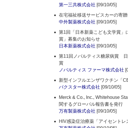
第一三共株式会社
[09/10/05]
在宅福祉移送サービスカーの寄贈
中外製薬株式会社
[09/10/05]
第1回「日本新薬こども文学賞」
賞」募集のお知らせ
日本新薬株式会社
[09/10/05]
第11回ノバルティス糖尿病賞 日
賞
ノバルティス ファーマ株式会社
[
新型インフルエンザワクチン「CE
バクスター株式会社
[09/10/05]
Merck & Co., Inc., Whitehou
関するグローバル報告書を発行
万有製薬株式会社
[09/10/05]
HIV感染症治療薬「アイセントレス