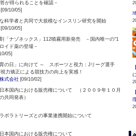
応答が得られることを確認－
2
[09/10/05]
2
な科学者と共同で大規模なインスリン研究を開始
[09/10/05]
「ナゾネックス」112噴霧用新発売 －国内唯一の“1
テロイド薬の登場－
10/05]
育の日」に向けて ～ スポーツと視力：Jリーグ選手
手が視力矯正による競技力の向上を実感！
株式会社
[09/10/02]
2
日本国内における販売権について （２００９年１０月
の共同発表）
2
ラボラトリーズとの事業連携開始について
日本国内における販売権について