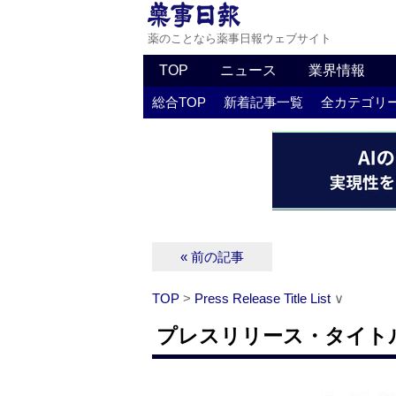
薬のことなら薬事日報ウェブサイト
TOP
ニュース
業界情報
総合TOP
新着記事一覧
全カテゴリ
« 前の記事
TOP
>
Press Release Title List
∨
プレスリリース・タイトルリス