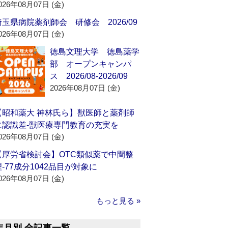
026年08月07日 (金)
埼玉県病院薬剤師会 研修会 2026/09
026年08月07日 (金)
徳島文理大学 徳島薬学
部 オープンキャンパ
ス 2026/08-2026/09
2026年08月07日 (金)
【昭和薬大 神林氏ら】獣医師と薬剤師
に認識差‐獣医療専門教育の充実を
026年08月07日 (金)
【厚労省検討会】OTC類似薬で中間整
理‐77成分1042品目が対象に
026年08月07日 (金)
もっと見る »