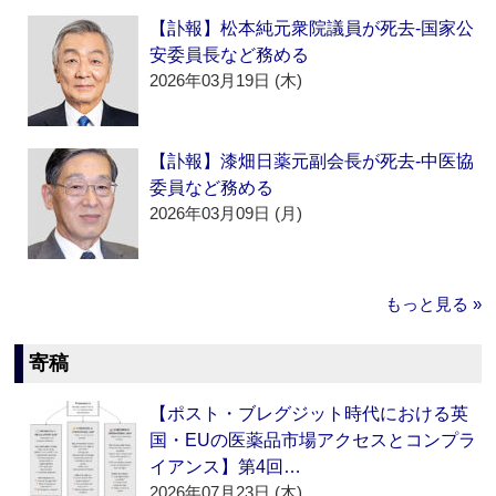
【訃報】松本純元衆院議員が死去‐国家公
安委員長など務める
2026年03月19日 (木)
【訃報】漆畑日薬元副会長が死去‐中医協
委員など務める
2026年03月09日 (月)
もっと見る »
寄稿
【ポスト・ブレグジット時代における英
国・EUの医薬品市場アクセスとコンプラ
イアンス】第4回…
2026年07月23日 (木)