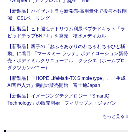
『Amprem（アンプレム）』誕生 I-ne
【新製品】ハイゼントラを新発売‐高用量化で投与本数削
減 CSLベーリング
【新製品】ヒト脳性ナトリウム利尿ペプチドキット「ラ
ピッドチップBNP-II」を発売 積水メディカル
【新製品】親子の「おふろあがりのわちゃわちゃひと騒
動」に着目‐「マー＆ミー ラッテ」ボディローション新発
売・ボディミルクリニューアル クラシエ（ホームプロ
ダクツカンパニー）
【新製品】「HOPE LifeMark-TX Simple type」、「生成
AI音声入力」機能の販売開始 富士通Japan
【新製品】イメージングテクノロジー「SmartIQ
Technology」の販売開始 フィリップス・ジャパン
もっと見る »