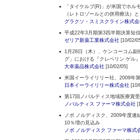
「タイケルブ(R)」が米国でホル
（レトロゾールとの併用療法）と
グラクソ・スミスクライン株式会
平成22年3月期第3四半期決算短
ゼリア新薬工業株式会社
[10/02/0
1月28日（木）、ケンコーコム副
グ」における『クレベリン ゲル
大幸薬品株式会社
[10/02/05]
米国イーライリリー社、2009年
日本イーライリリー株式会社
[10/
第17回ノバルティス地域医療賞
ノバルティス ファーマ株式会社
[
ノボ ノルディスク、2009年度連
10％増の見込み
ノボ ノルディスク ファーマ株式