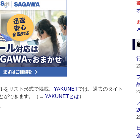
行
2
品
ルをリスト形式で掲載。
YAKUNET
では、過去のタイト
2
とができます。（→
YAKUNETとは
）
信
2
2
会