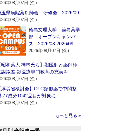
026年08月07日 (金)
埼玉県病院薬剤師会 研修会 2026/09
026年08月07日 (金)
徳島文理大学 徳島薬学
部 オープンキャンパ
ス 2026/08-2026/09
2026年08月07日 (金)
【昭和薬大 神林氏ら】獣医師と薬剤師
に認識差‐獣医療専門教育の充実を
026年08月07日 (金)
【厚労省検討会】OTC類似薬で中間整
理‐77成分1042品目が対象に
026年08月07日 (金)
もっと見る »