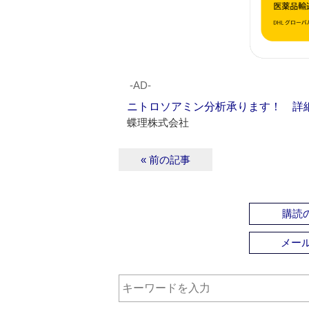
‐AD‐
ニトロソアミン分析承ります！ 詳
蝶理株式会社
« 前の記事
購読の
メー