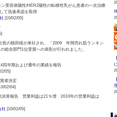
2
モン受容体陽性/HER2陽性の転移性乳がん患者の一次治療
して迅速承認を取得
2
社
[10/02/05]
信
5]
社長の植田様が来社され、「2009 年間売れ筋ランキン
』の総合部門1位受賞への表彰が行われました。
第4四半期および通年の業績を報告
2
02/05]
受賞者決定
10/02/04]
2
結決算報告 営業利益は21％増 2010年の営業利益は
会社
[10/02/05]