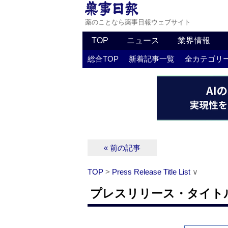
薬のことなら薬事日報ウェブサイト
TOP
ニュース
業界情報
総合TOP
新着記事一覧
全カテゴリ
« 前の記事
TOP
>
Press Release Title List
∨
プレスリリース・タイトルリス