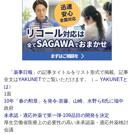
「
薬事日報
」の記事タイトルをリスト形式で掲載。記事
全文は
YAKUNET
でご覧いただけます。（→
YAKUNETと
は
）
1面
10年「春の勲章」を発令‐首藤、山崎、水野ら6氏に瑞中
政府
未承認・適応外薬で第一弾‐109品目の開発を決定
厚生労働省医療上の必要性の高い未承認薬・適応外薬検討
会議