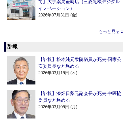
て】大手薬局笹崎店（三菱電機デジタル
イノベーション）
2026年07月31日 (金)
もっと見る »
訃報
【訃報】松本純元衆院議員が死去‐国家公
安委員長など務める
2026年03月19日 (木)
【訃報】漆畑日薬元副会長が死去‐中医協
委員など務める
2026年03月09日 (月)