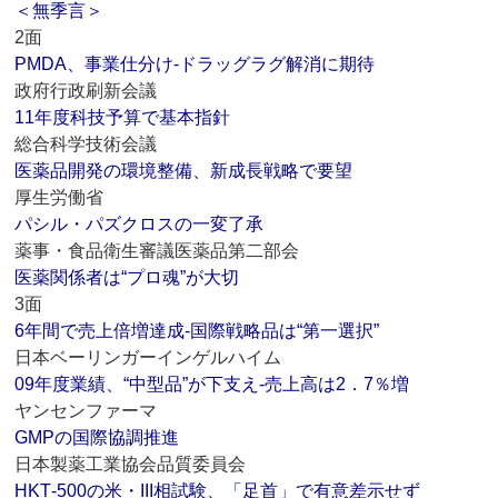
＜無季言＞
2面
PMDA、事業仕分け‐ドラッグラグ解消に期待
政府行政刷新会議
11年度科技予算で基本指針
総合科学技術会議
医薬品開発の環境整備、新成長戦略で要望
厚生労働省
パシル・パズクロスの一変了承
薬事・食品衛生審議医薬品第二部会
医薬関係者は“プロ魂”が大切
3面
6年間で売上倍増達成‐国際戦略品は“第一選択”
日本ベーリンガーインゲルハイム
09年度業績、“中型品”が下支え‐売上高は2．7％増
ヤンセンファーマ
GMPの国際協調推進
日本製薬工業協会品質委員会
HKT‐500の米・III相試験、「足首」で有意差示せず