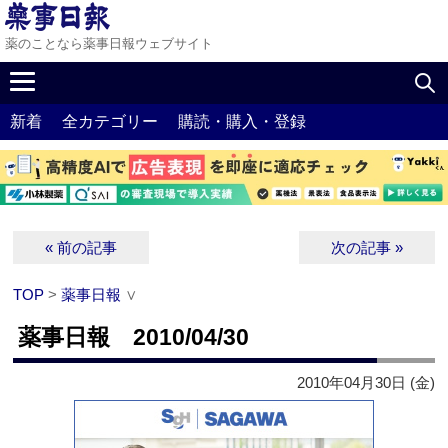
薬のことなら薬事日報ウェブサイト
新着
全カテゴリー
購読・購入・登録
« 前の記事
次の記事 »
TOP
>
薬事日報
∨
薬事日報 2010/04/30
2010年04月30日 (金)