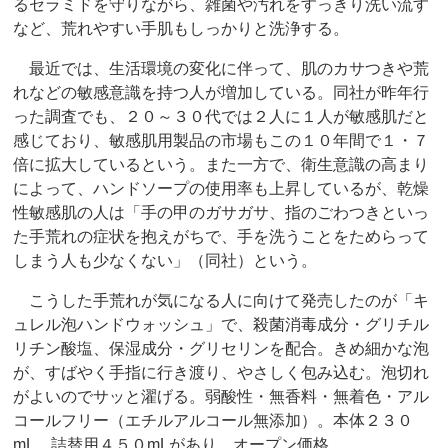
るセラミドを守りながら、雑菌や汚れをすっきり洗い流す
など、荒れやすい手肌もしっかりと洗浄する。
最近では、生活環境の変化に伴って、肌のカサつきや荒
れなどの敏感意識を持つ人が増加している。同社が昨年行
った調査でも、２０～３０代では２人に１人が敏感肌だと
感じており、敏感肌用製品の市場もこの１０年間で１・７
倍に拡大しているという。また一方で、衛生意識の高まり
によって、ハンドソープの使用率も上昇しているが、乾燥
性敏感肌の人は「手の甲のガサガサ、指のごわつきといっ
た手荒れの症状を抱えがちで、手を洗うことをためらって
しまう人も少なくない」（同社）という。
こうした手荒れが気になる人に向けて発売したのが「キ
ュレル泡ハンドウォッシュ」で、殺菌消毒成分・グリチル
リチン酸塩、保湿成分・グリセリンを配合。きめ細かな泡
が、すばやく手指に行き渡り、やさしく包み込む。泡切れ
がよいのでサッと濯げる。弱酸性・無香料・無着色・アル
コールフリー（エチルアルコール無添加）。本体２３０
mL、詰替用４５０mLがあり、オープン価格。