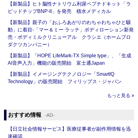
【新製品】ヒト脳性ナトリウム利尿ペプチドキット「ラ
ピッドチップBNP-II」を発売 積水メディカル
【新製品】親子の「おふろあがりのわちゃわちゃひと騒
動」に着目‐「マー＆ミー ラッテ」ボディローション新発
売・ボディミルクリニューアル クラシエ（ホームプロ
ダクツカンパニー）
【新製品】「HOPE LifeMark-TX Simple type」、「生成
AI音声入力」機能の販売開始 富士通Japan
【新製品】イメージングテクノロジー「SmartIQ
Technology」の販売開始 フィリップス・ジャパン
もっと見る »
おすすめ情報
‐AD‐
【日立社会情報サービス】医療従事者が副作用情報を迅
速確認