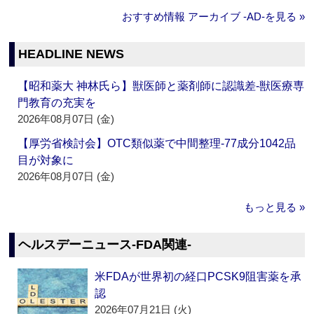
おすすめ情報 アーカイブ ‐AD‐を見る »
HEADLINE NEWS
【昭和薬大 神林氏ら】獣医師と薬剤師に認識差‐獣医療専
門教育の充実を
2026年08月07日 (金)
【厚労省検討会】OTC類似薬で中間整理‐77成分1042品
目が対象に
2026年08月07日 (金)
もっと見る »
ヘルスデーニュース‐FDA関連‐
米FDAが世界初の経口PCSK9阻害薬を承
認
2026年07月21日 (火)