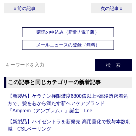
« 前の記事
次の記事 »
購読の申込み（新聞 / 電子版）
メールニュースの登録（無料）
検 索
この記事と同じカテゴリーの新着記事
【新製品】ケラチン極限濃度6800倍以上×高浸透密着処
方で、髪を芯から満たす新ヘアケアブランド
『Amprem（アンプレム）』誕生 I-ne
【新製品】ハイゼントラを新発売‐高用量化で投与本数削
減 CSLベーリング