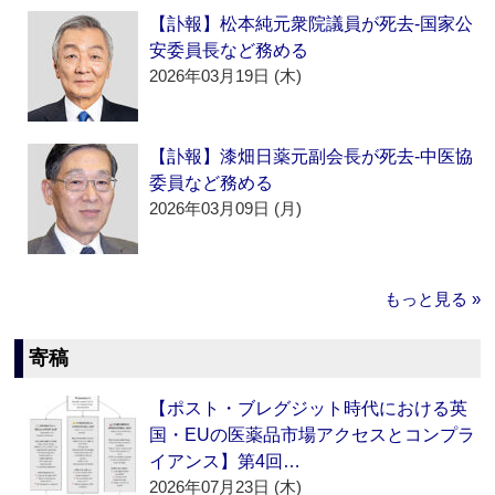
【訃報】松本純元衆院議員が死去‐国家公
安委員長など務める
2026年03月19日 (木)
【訃報】漆畑日薬元副会長が死去‐中医協
委員など務める
2026年03月09日 (月)
もっと見る »
寄稿
【ポスト・ブレグジット時代における英
国・EUの医薬品市場アクセスとコンプラ
イアンス】第4回…
2026年07月23日 (木)