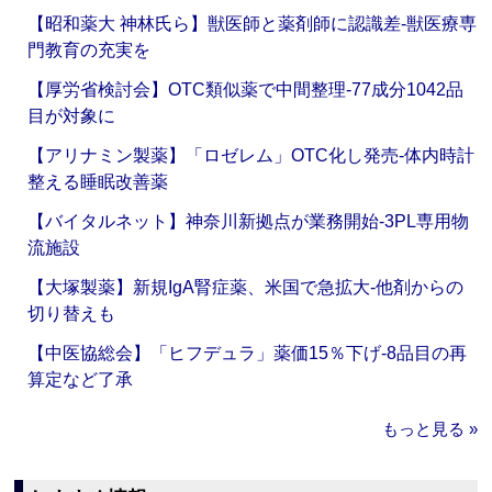
【昭和薬大 神林氏ら】獣医師と薬剤師に認識差‐獣医療専
門教育の充実を
【厚労省検討会】OTC類似薬で中間整理‐77成分1042品
目が対象に
【アリナミン製薬】「ロゼレム」OTC化し発売‐体内時計
整える睡眠改善薬
【バイタルネット】神奈川新拠点が業務開始‐3PL専用物
流施設
【大塚製薬】新規IgA腎症薬、米国で急拡大‐他剤からの
切り替えも
【中医協総会】「ヒフデュラ」薬価15％下げ‐8品目の再
算定など了承
もっと見る »