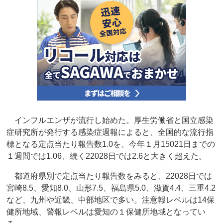
インフルエンザが流行し始めた。厚生労働省と国立感染
症研究所が発行する感染症週報によると、全国的な流行指
標となる定点当たり報告数1.0を、今年１月15021日までの
１週間では1.06、続く22028日では2.6と大きく超えた。
都道府県別で定点当たり報告数をみると、22028日では
宮崎8.5、愛知8.0、山形7.5、福島県5.0、滋賀4.4、三重4.2
など、九州や近畿、中部地区で多い。注意報レベルは14保
健所地域、警報レベルは愛知の１保健所地域となってい