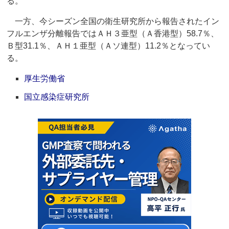
る。
一方、今シーズン全国の衛生研究所から報告されたイン
フルエンザ分離報告ではＡＨ３亜型（Ａ香港型）58.7％、
Ｂ型31.1％、ＡＨ１亜型（Ａソ連型）11.2％となってい
る。
厚生労働省
国立感染症研究所