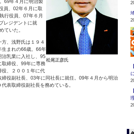
。69年４月に明治製
2
役員、02年６月に取
執行役員、07年６月
2
プレジデントに就
務めていた。
方、浅野氏は１９４
年生まれの66歳。66年
明治乳業に入社し、95
松尾正彦氏
に取締役、99年に専務
締役、２００１年に代
取締役副社長、03年に同社長に就任。09年４月から明治
2
Ｄ代表取締役副社長を務めている。
2