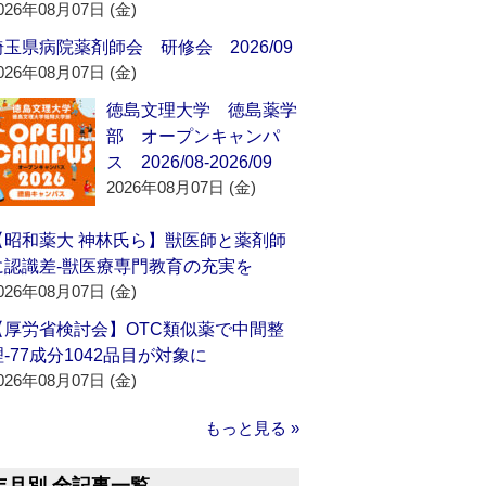
026年08月07日 (金)
埼玉県病院薬剤師会 研修会 2026/09
026年08月07日 (金)
徳島文理大学 徳島薬学
部 オープンキャンパ
ス 2026/08-2026/09
2026年08月07日 (金)
【昭和薬大 神林氏ら】獣医師と薬剤師
に認識差‐獣医療専門教育の充実を
026年08月07日 (金)
【厚労省検討会】OTC類似薬で中間整
理‐77成分1042品目が対象に
026年08月07日 (金)
もっと見る »