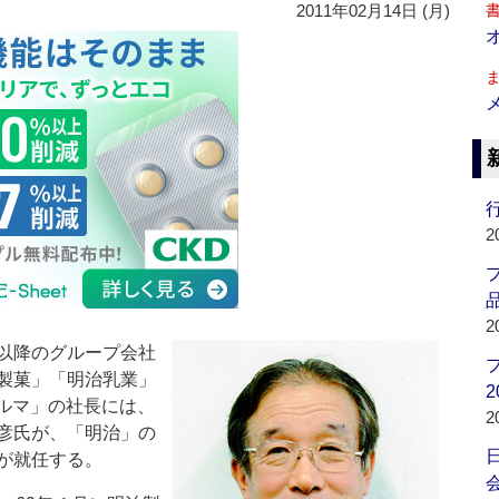
2011年02月14日 (月)
行
2
品
2
以降のグループ会社
製菓」「明治乳業」
2
ファルマ」の社長には、
2
彦氏が、「明治」の
が就任する。
会