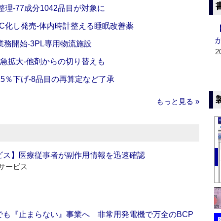
理‐77成分1042品目が対象に
C化し発売‐体内時計整える睡眠改善薬
務開始‐3PL専用物流施設
2
で急拡大‐他剤からの切り替えも
5％下げ‐8品目の再算定など了承
もっと見る »
ビス】医療従事者が副作用情報を迅速確認
サービス
でも『止まらない』事業へ 非常用発電機で万全のBCP