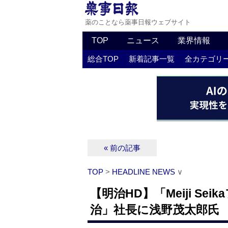
薬のことなら薬事日報ウェブサイト
TOP
ニュース
業界情報
総合TOP
新着記事一覧
全カテゴリ
« 前の記事
TOP
>
HEADLINE NEWS
∨
【明治HD】「Meiji S
治」社長に浅野茂太郎氏