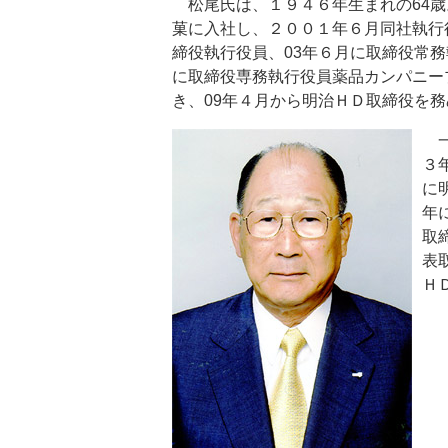
松尾氏は、１９４６年生まれの64歳
菓に入社し、２００１年６月同社執行
締役執行役員、03年６月に取締役常務
に取締役専務執行役員薬品カンパニー
き、09年４月から明治ＨＤ取締役を
一
３
に
年
取
表
Ｈ