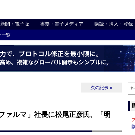
新聞・電子版
書籍・電子メディア
購読・購入・登録
ー一覧
次の記事 »
eikaファルマ」社長に松尾正彦氏、「明