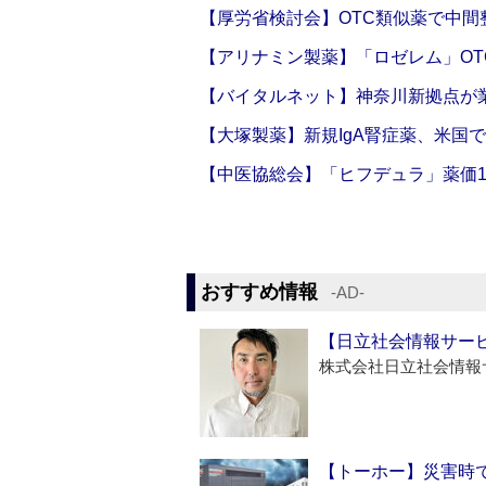
【厚労省検討会】OTC類似薬で中間整
【アリナミン製薬】「ロゼレム」OT
【バイタルネット】神奈川新拠点が業
【大塚製薬】新規IgA腎症薬、米国
【中医協総会】「ヒフデュラ」薬価1
おすすめ情報
‐AD‐
【日立社会情報サー
株式会社日立社会情報
【トーホー】災害時