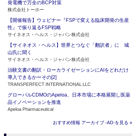
発電機で万全のBCP対策
株式会社トーホー
【開催報告】ウェビナー『FSPで変える臨床開発の生産
性』で振り返るFSP戦略
サイネオス・ヘルス・ジャパン株式会社
【サイネオス・ヘルス】世界とつなぐ「翻訳者」に 城
山氏に聞く
サイネオス・ヘルス・ジャパン株式会社
治験文書の翻訳・ローカライゼーションにAIをどれだけ
導入できるかーその[2]
TRANSPERFECT INTERNATIONAL LLC
グローバルCDMOのApeloa、日本市場に本格展開し医薬
品イノベーションを推進
Apeloa Pharmaceutical
おすすめ情報 アーカイブ ‐AD‐を見る »