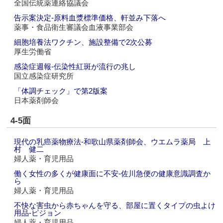
全国伝統薬連絡協議会
告示案決定‐原料血漿標準価格、軒並み下落へ
薬事・食品衛生審議会血液事業部会
細胞培養法ワクチン、施設整備で2次公募
厚生労働省
感染症週報‐伝染性紅斑が流行の兆し
国立感染症研究所
「体調チェック」で第2版案
日本薬剤師会
4-5面
現代の乳癌薬物療法‐和歌山県薬剤師会、ウエムラ薬局 上
村 健二
婦人薬・育児用品
働く女性の多くが健康面に不安‐佐川急便の健康意識調査か
ら
婦人薬・育児用品
不快な害虫から赤ちゃんを守る、部屋に置くタイプの虫よけ
用品‐ピジョン
婦人薬・育児用品