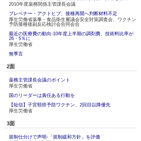
2010年度薬務関係主管課長会議
プレベナー・アクトヒブ、接種再開へ判断材料不足
厚生労働省薬事・食品衛生審議会安全対策調査会、ワクチン
予防接種後副反応検討会合同会合
最近の医療費の動向‐10年度上半期の調剤費、技術料比率が
26・5％に
厚生労働省
無季言
2面
薬務主管課長会議のポイント
厚生労働省
国のリーダーは責任ある行動を
【短信】子宮頸癌予防ワクチン、2回目以降優先
厚生労働省
3面
規制仕分けで声明‐「規制緩和方針」を評価