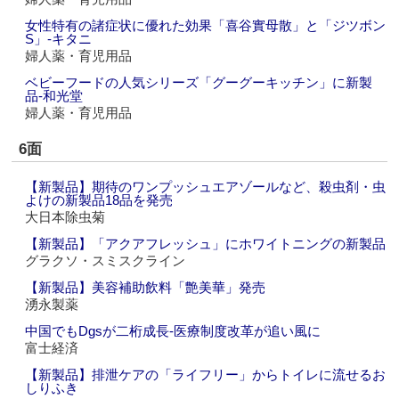
女性特有の諸症状に優れた効果「喜谷實母散」と「ジツボン
S」‐キタニ
婦人薬・育児用品
ベビーフードの人気シリーズ「グーグーキッチン」に新製
品‐和光堂
婦人薬・育児用品
6面
【新製品】期待のワンプッシュエアゾールなど、殺虫剤・虫
よけの新製品18品を発売
大日本除虫菊
【新製品】「アクアフレッシュ」にホワイトニングの新製品
グラクソ・スミスクライン
【新製品】美容補助飲料「艶美華」発売
湧永製薬
中国でもDgsが二桁成長‐医療制度改革が追い風に
富士経済
【新製品】排泄ケアの「ライフリー」からトイレに流せるお
しりふき