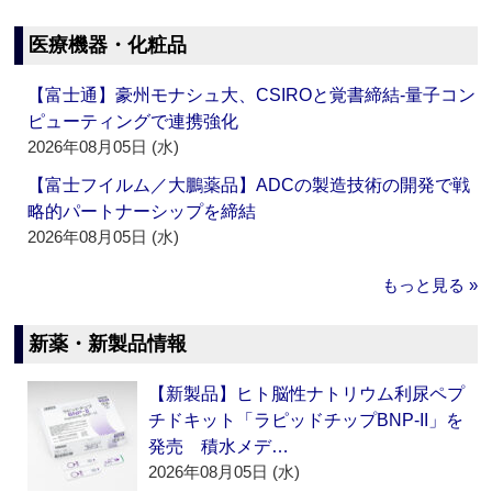
医療機器・化粧品
【富士通】豪州モナシュ大、CSIROと覚書締結‐量子コン
ピューティングで連携強化
2026年08月05日 (水)
【富士フイルム／大鵬薬品】ADCの製造技術の開発で戦
略的パートナーシップを締結
2026年08月05日 (水)
もっと見る »
新薬・新製品情報
【新製品】ヒト脳性ナトリウム利尿ペプ
チドキット「ラピッドチップBNP-II」を
発売 積水メデ…
2026年08月05日 (水)