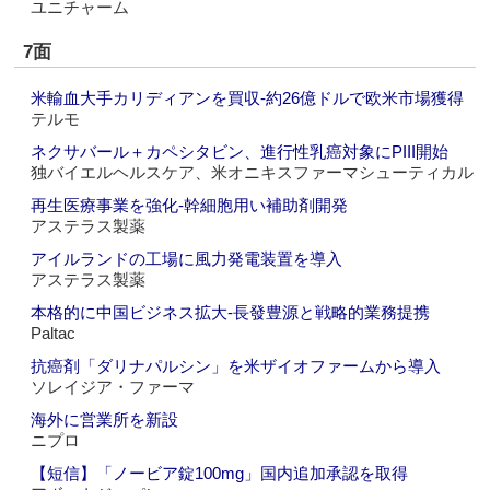
ユニチャーム
7面
米輸血大手カリディアンを買収‐約26億ドルで欧米市場獲得
テルモ
ネクサバール＋カペシタビン、進行性乳癌対象にPIII開始
独バイエルヘルスケア、米オニキスファーマシューティカル
再生医療事業を強化‐幹細胞用い補助剤開発
アステラス製薬
アイルランドの工場に風力発電装置を導入
アステラス製薬
本格的に中国ビジネス拡大‐長發豊源と戦略的業務提携
Paltac
抗癌剤「ダリナパルシン」を米ザイオファームから導入
ソレイジア・ファーマ
海外に営業所を新設
ニプロ
【短信】「ノービア錠100mg」国内追加承認を取得