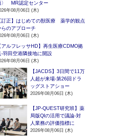
価〉 MR認定センター
026年08月06日 (木)
【訂正】はじめての獣医療 薬学的観点
からのアプローチ
026年08月06日 (木)
【アルフレッサHD】再生医療CDMO拠
点‐羽田空港隣接地に開設
026年08月06日 (木)
【JACDS】3日間で11万
人超が来場‐第26回ドラ
ッグストアショー
2026年08月06日 (木)
【JP-QUEST研究班】薬
局版QIの活用で議論‐対
人業務の評価指標に
2026年08月06日 (木)