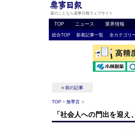
薬のことなら薬事日報ウェブサイト
TOP
ニュース
業界情報
総合TOP
新着記事一覧
全カテゴリ
« 前の記事
TOP
>
無季言
∨
「社会人への門出を迎え