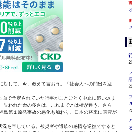
行
2
品
に対して、今、敢えて言おう。「社会人への門出を迎
2
方面で予定されていた行事がことごとく中止に追い込ま
2
、失われた命の多さは、これまでとは桁が違う。さら
2
福島第１原発事故の悪化も加わり、日本の将来に暗雲が
状況を呈している。被災者や遺族の感情を逆撫ですると