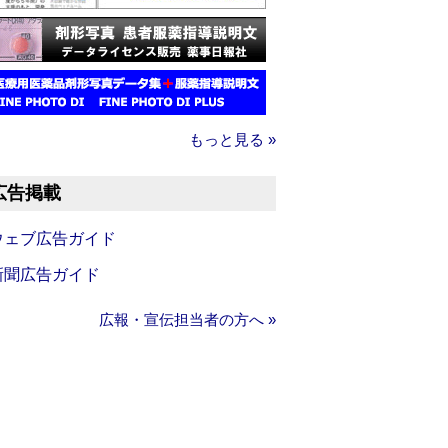
もっと見る »
広告掲載
ウェブ広告ガイド
新聞広告ガイド
広報・宣伝担当者の方へ »