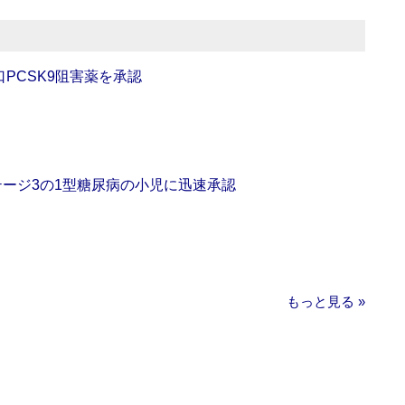
口PCSK9阻害薬を承認
をステージ3の1型糖尿病の小児に迅速承認
もっと見る »