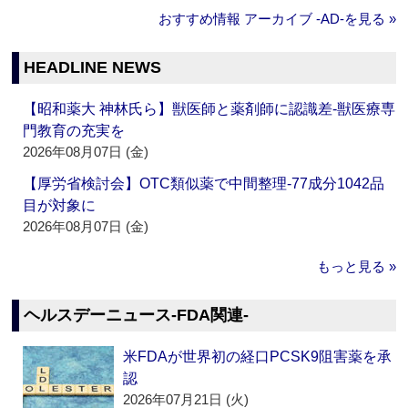
おすすめ情報 アーカイブ ‐AD‐を見る »
HEADLINE NEWS
【昭和薬大 神林氏ら】獣医師と薬剤師に認識差‐獣医療専
門教育の充実を
2026年08月07日 (金)
【厚労省検討会】OTC類似薬で中間整理‐77成分1042品
目が対象に
2026年08月07日 (金)
もっと見る »
ヘルスデーニュース‐FDA関連‐
米FDAが世界初の経口PCSK9阻害薬を承
認
2026年07月21日 (火)