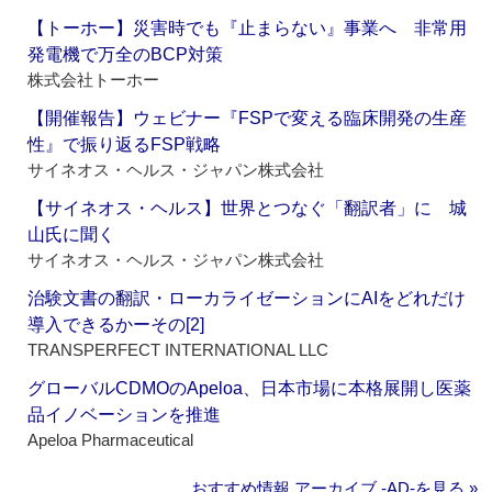
【トーホー】災害時でも『止まらない』事業へ 非常用
発電機で万全のBCP対策
株式会社トーホー
【開催報告】ウェビナー『FSPで変える臨床開発の生産
性』で振り返るFSP戦略
サイネオス・ヘルス・ジャパン株式会社
【サイネオス・ヘルス】世界とつなぐ「翻訳者」に 城
山氏に聞く
サイネオス・ヘルス・ジャパン株式会社
治験文書の翻訳・ローカライゼーションにAIをどれだけ
導入できるかーその[2]
TRANSPERFECT INTERNATIONAL LLC
グローバルCDMOのApeloa、日本市場に本格展開し医薬
品イノベーションを推進
Apeloa Pharmaceutical
おすすめ情報 アーカイブ ‐AD‐を見る »