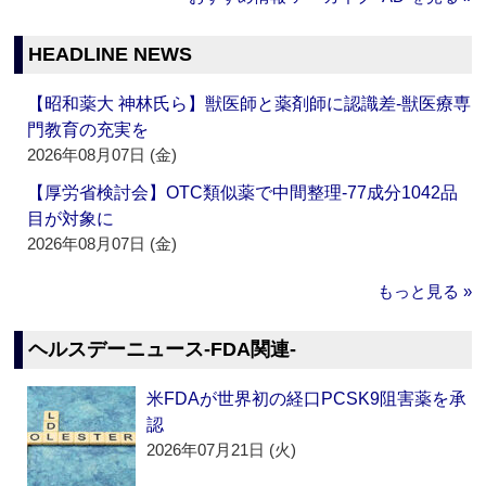
HEADLINE NEWS
【昭和薬大 神林氏ら】獣医師と薬剤師に認識差‐獣医療専
門教育の充実を
2026年08月07日 (金)
【厚労省検討会】OTC類似薬で中間整理‐77成分1042品
目が対象に
2026年08月07日 (金)
もっと見る »
ヘルスデーニュース‐FDA関連‐
米FDAが世界初の経口PCSK9阻害薬を承
認
2026年07月21日 (火)