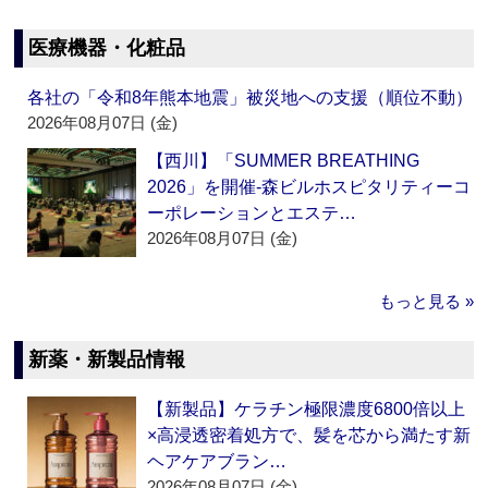
医療機器・化粧品
各社の「令和8年熊本地震」被災地への支援（順位不動）
2026年08月07日 (金)
【西川】「SUMMER BREATHING
2026」を開催‐森ビルホスピタリティーコ
ーポレーションとエステ…
2026年08月07日 (金)
もっと見る »
新薬・新製品情報
【新製品】ケラチン極限濃度6800倍以上
×高浸透密着処方で、髪を芯から満たす新
ヘアケアブラン…
2026年08月07日 (金)