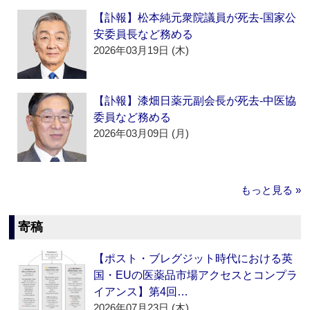
【訃報】松本純元衆院議員が死去‐国家公
安委員長など務める
2026年03月19日 (木)
【訃報】漆畑日薬元副会長が死去‐中医協
委員など務める
2026年03月09日 (月)
もっと見る »
寄稿
【ポスト・ブレグジット時代における英
国・EUの医薬品市場アクセスとコンプラ
イアンス】第4回…
2026年07月23日 (木)