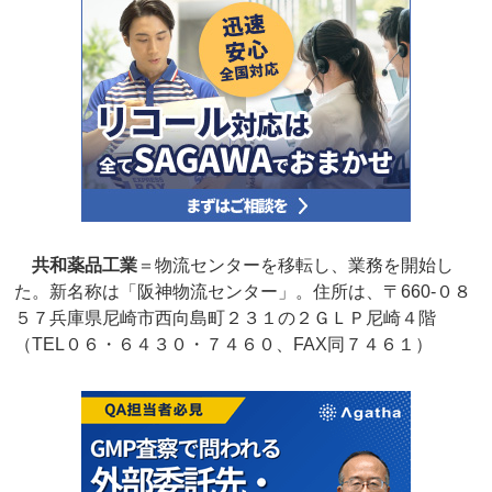
共和薬品工業
＝物流センターを移転し、業務を開始し
た。新名称は「阪神物流センター」。住所は、〒660‐０８
５７兵庫県尼崎市西向島町２３１の２ＧＬＰ尼崎４階
（TEL０６・６４３０・７４６０、FAX同７４６１）