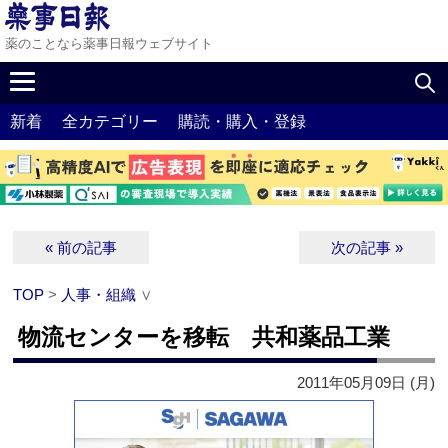
薬のことなら薬事日報ウェブサイト
新着
全カテゴリー
購読・購入・登録
« 前の記事
次の記事 »
TOP
>
人事・組織
∨
物流センターを移転 共和薬品工業
2011年05月09日 (月)