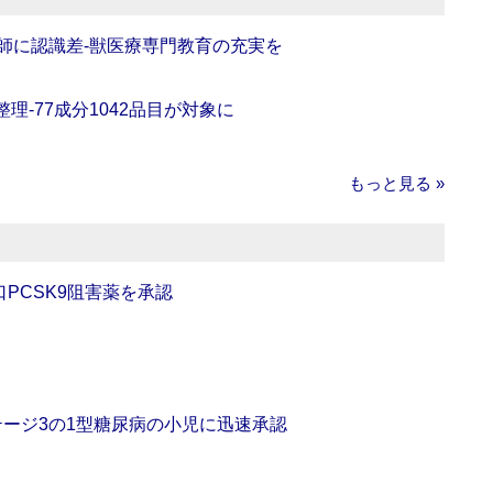
師に認識差‐獣医療専門教育の充実を
理‐77成分1042品目が対象に
もっと見る »
口PCSK9阻害薬を承認
をステージ3の1型糖尿病の小児に迅速承認