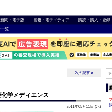
新聞・電子版
書籍・電子メディア
購読・購入・登録
ー一覧
次の記事 »
菱化学メディエンス
2011年05月11日 (水)