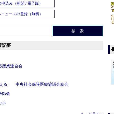
申込み（新聞 / 電子版）
ルニュースの登録（無料）
検 索
着記事
器産業連合会
伝える」 中央社会保険医療協議会総会
医師会
カル