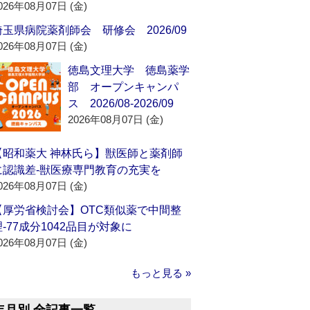
026年08月07日 (金)
埼玉県病院薬剤師会 研修会 2026/09
026年08月07日 (金)
徳島文理大学 徳島薬学
部 オープンキャンパ
ス 2026/08-2026/09
2026年08月07日 (金)
【昭和薬大 神林氏ら】獣医師と薬剤師
に認識差‐獣医療専門教育の充実を
026年08月07日 (金)
【厚労省検討会】OTC類似薬で中間整
理‐77成分1042品目が対象に
026年08月07日 (金)
もっと見る »