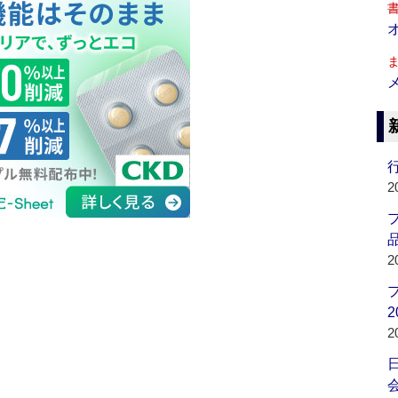
行
2
品
2
2
2
会