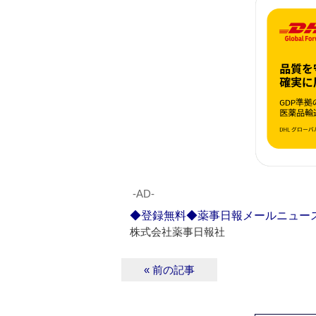
‐AD‐
◆登録無料◆薬事日報メールニュー
株式会社薬事日報社
« 前の記事