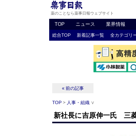
薬のことなら薬事日報ウェブサイト
TOP
ニュース
業界情報
総合TOP
新着記事一覧
全カテゴリ
« 前の記事
TOP
>
人事・組織
∨
新社長に吉原伸一氏 三