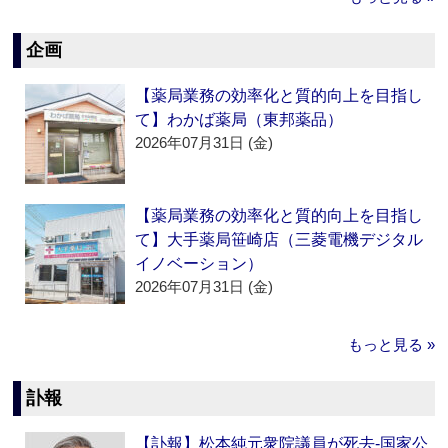
企画
【薬局業務の効率化と質的向上を目指し
て】わかば薬局（東邦薬品）
2026年07月31日 (金)
【薬局業務の効率化と質的向上を目指し
て】大手薬局笹崎店（三菱電機デジタル
イノベーション）
2026年07月31日 (金)
もっと見る »
訃報
【訃報】松本純元衆院議員が死去‐国家公