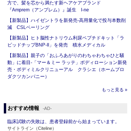
方で、髪を芯から満たす新ヘアケアブランド
『Amprem（アンプレム）』誕生 I-ne
【新製品】ハイゼントラを新発売‐高用量化で投与本数削
減 CSLベーリング
【新製品】ヒト脳性ナトリウム利尿ペプチドキット「ラ
ピッドチップBNP-II」を発売 積水メディカル
【新製品】親子の「おふろあがりのわちゃわちゃひと騒
動」に着目‐「マー＆ミー ラッテ」ボディローション新発
売・ボディミルクリニューアル クラシエ（ホームプロ
ダクツカンパニー）
もっと見る »
おすすめ情報
‐AD‐
臨床試験の失敗は、患者登録前から始まっています。
サイトライン（Citeline）