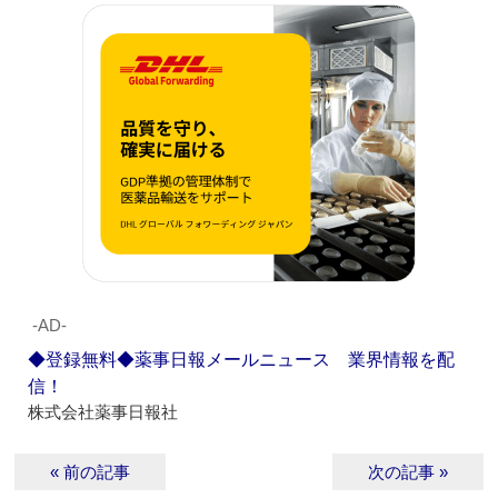
‐AD‐
◆登録無料◆薬事日報メールニュース 業界情報を配
信！
株式会社薬事日報社
« 前の記事
次の記事 »