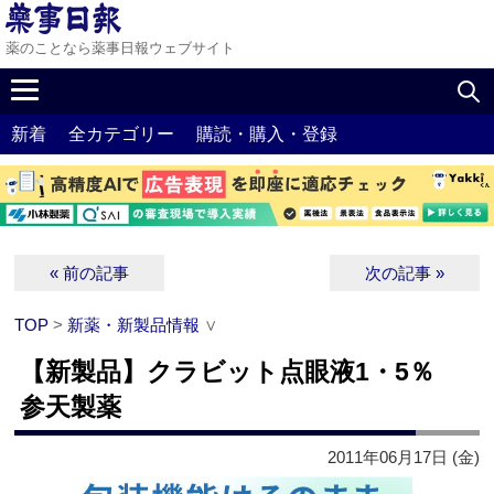
薬のことなら薬事日報ウェブサイト
新着
全カテゴリー
購読・購入・登録
« 前の記事
次の記事 »
TOP
>
新薬・新製品情報
∨
【新製品】クラビット点眼液1・5％
参天製薬
2011年06月17日 (金)