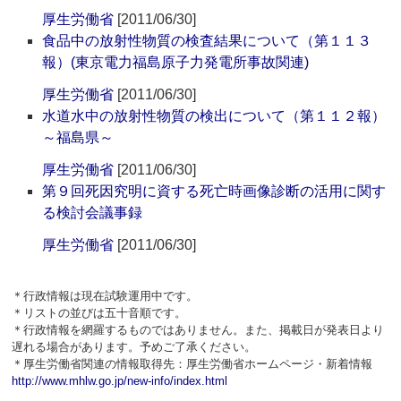
厚生労働省
[2011/06/30]
食品中の放射性物質の検査結果について（第１１３
報）(東京電力福島原子力発電所事故関連)
厚生労働省
[2011/06/30]
水道水中の放射性物質の検出について（第１１２報）
～福島県～
厚生労働省
[2011/06/30]
第９回死因究明に資する死亡時画像診断の活用に関す
る検討会議事録
厚生労働省
[2011/06/30]
＊行政情報は現在試験運用中です。
＊リストの並びは五十音順です。
＊行政情報を網羅するものではありません。また、掲載日が発表日より
遅れる場合があります。予めご了承ください。
＊厚生労働省関連の情報取得先：厚生労働省ホームページ・新着情報
http://www.mhlw.go.jp/new-info/index.html