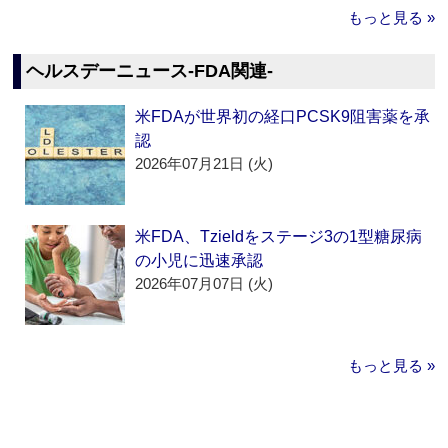
もっと見る »
ヘルスデーニュース‐FDA関連‐
米FDAが世界初の経口PCSK9阻害薬を承
認
2026年07月21日 (火)
米FDA、Tzieldをステージ3の1型糖尿病
の小児に迅速承認
2026年07月07日 (火)
もっと見る »