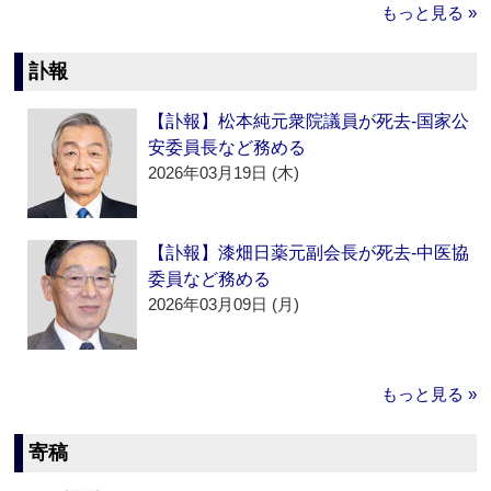
もっと見る »
訃報
【訃報】松本純元衆院議員が死去‐国家公
安委員長など務める
2026年03月19日 (木)
【訃報】漆畑日薬元副会長が死去‐中医協
委員など務める
2026年03月09日 (月)
もっと見る »
寄稿