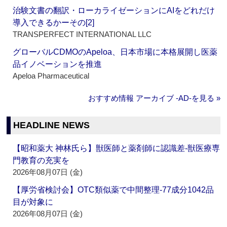
治験文書の翻訳・ローカライゼーションにAIをどれだけ
導入できるかーその[2]
TRANSPERFECT INTERNATIONAL LLC
グローバルCDMOのApeloa、日本市場に本格展開し医薬
品イノベーションを推進
Apeloa Pharmaceutical
おすすめ情報 アーカイブ ‐AD‐を見る »
HEADLINE NEWS
【昭和薬大 神林氏ら】獣医師と薬剤師に認識差‐獣医療専
門教育の充実を
2026年08月07日 (金)
【厚労省検討会】OTC類似薬で中間整理‐77成分1042品
目が対象に
2026年08月07日 (金)