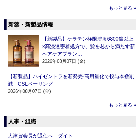
もっと見る »
新薬・新製品情報
【新製品】ケラチン極限濃度6800倍以上
×高浸透密着処方で、髪を芯から満たす新
ヘアケアブラン…
2026年08月07日 (金)
【新製品】ハイゼントラを新発売‐高用量化で投与本数削
減 CSLベーリング
2026年08月07日 (金)
もっと見る »
人事・組織
大津賀会長が退任へ ダイト