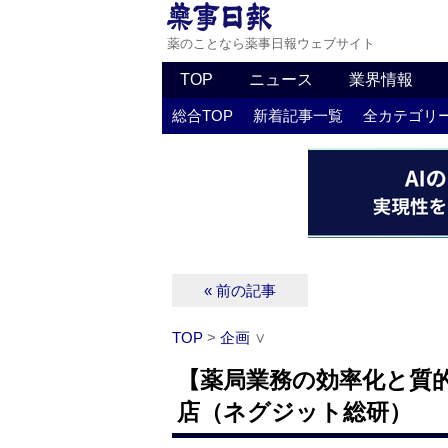
薬のことなら薬事日報ウェブサイト
TOP
ニュース
業界情報
総合TOP
新着記事一覧
全カテゴリ
« 前の記事
TOP
>
企画
∨
【薬局業務の効率化と質
店（ネグジット総研）