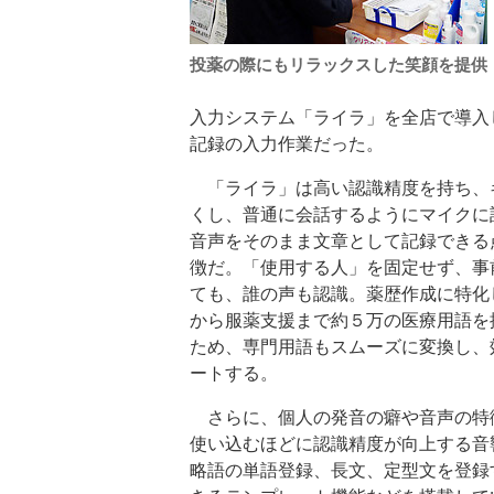
投薬の際にもリラックスした笑顔を提供
入力システム「ライラ」を全店で導入
記録の入力作業だった。
「ライラ」は高い認識精度を持ち、
くし、普通に会話するようにマイクに
音声をそのまま文章として記録できる
徴だ。「使用する人」を固定せず、事
ても、誰の声も認識。薬歴作成に特化
から服薬支援まで約５万の医療用語を
ため、専門用語もスムーズに変換し、
ートする。
さらに、個人の発音の癖や音声の特
使い込むほどに認識精度が向上する音
略語の単語登録、長文、定型文を登録