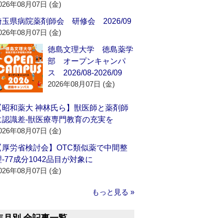
026年08月07日 (金)
埼玉県病院薬剤師会 研修会 2026/09
026年08月07日 (金)
徳島文理大学 徳島薬学
部 オープンキャンパ
ス 2026/08-2026/09
2026年08月07日 (金)
【昭和薬大 神林氏ら】獣医師と薬剤師
に認識差‐獣医療専門教育の充実を
026年08月07日 (金)
【厚労省検討会】OTC類似薬で中間整
理‐77成分1042品目が対象に
026年08月07日 (金)
もっと見る »