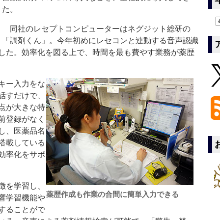
た。
同社のレセプトコンピューターはネグジット総研の
「調剤くん」。今年初めにレセコンと連動する音声認識
した。効率化を図る上で、時間を最も費やす業務が薬歴
キー入力をな
話すだけで、
点が大きな特
前登録がなく
し、医薬品名
搭載している
効率化をサポ
徴を学習し、
薬歴作成も作業の合間に簡単入力できる
響学習機能や
することがで