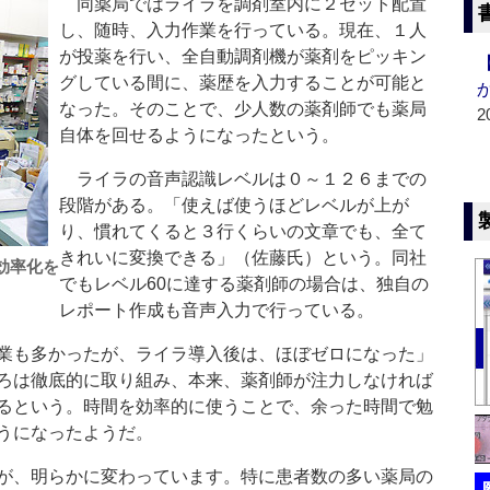
同薬局ではライラを調剤室内に２セット配置
し、随時、入力作業を行っている。現在、１人
が投薬を行い、全自動調剤機が薬剤をピッキン
グしている間に、薬歴を入力することが可能と
なった。そのことで、少人数の薬剤師でも薬局
2
自体を回せるようになったという。
ライラの音声認識レベルは０～１２６までの
段階がある。「使えば使うほどレベルが上が
り、慣れてくると３行くらいの文章でも、全て
きれいに変換できる」（佐藤氏）という。同社
効率化を
でもレベル60に達する薬剤師の場合は、独自の
レポート作成も音声入力で行っている。
業も多かったが、ライラ導入後は、ほぼゼロになった」
ろは徹底的に取り組み、本来、薬剤師が注力しなければ
るという。時間を効率的に使うことで、余った時間で勉
うになったようだ。
が、明らかに変わっています。特に患者数の多い薬局の