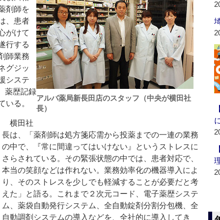
2
薬剤師を
は、患者
心がけて
2
遂行する
剤師業務
ネグジッ
援システ
入。薬歴記録
アルバ薬局新長田店のスタッフ（中央が横田社
ている。
長）
横田社
2
長は、「薬剤師は処方箋応需から投薬までの一連の業務
の中で、『常に間違ってはいけない』というストレスに
さらされている。その緊張状態の中では、患者対応で、
本当の笑顔などは作れない。業務効率化の機器導入によ
2
り、そのストレスを少しでも軽減することが必要だと考
えた」と語る。これまで２次元コード、電子薬歴システ
ム、薬袋自動発行システム、全自動錠剤分割分包機、全
自動調剤システムの導入などを、全社的に導入してき