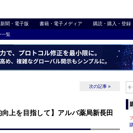
新聞・電子版
書籍・電子メディア
購読・購入・登録
ー一覧
次の記事 »
的向上を目指して】アルバ薬局新長田