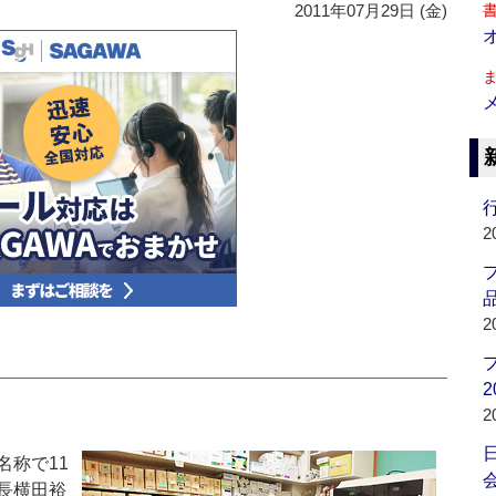
2011年07月29日 (金)
行
2
品
2
2
2
称で11
会
長横田裕