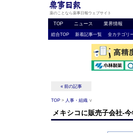
薬のことなら薬事日報ウェブサイト
TOP
ニュース
業界情報
総合TOP
新着記事一覧
全カテゴリ
« 前の記事
TOP
>
人事・組織
∨
メキシコに販売子会社‐