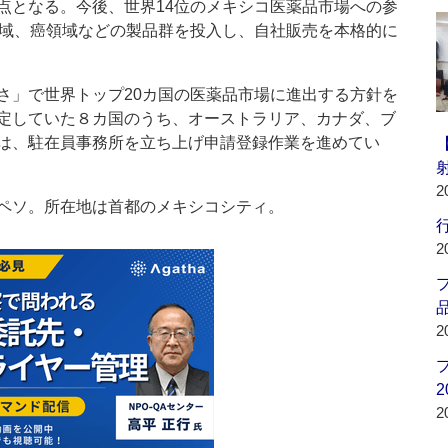
点となる。今後、世界14位のメキシコ医薬品市場への参
領域、癌領域などの製品群を投入し、自社販売を本格的に
」で世界トップ20カ国の医薬品市場に進出する方針を
定していた８カ国のうち、オーストラリア、カナダ、ブ
は、駐在員事務所を立ち上げ申請登録作業を進めてい
2
ペソ。所在地は首都のメキシコシティ。
行
2
品
2
2
2