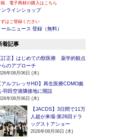
書籍、電子商材の購入はこちら
オンラインショップ
まずはご登録ください
メールニュース 登録（無料）
新着記事
【訂正】はじめての獣医療 薬学的観点
からのアプローチ
026年08月06日 (木)
【アルフレッサHD】再生医療CDMO拠
点‐羽田空港隣接地に開設
026年08月06日 (木)
【JACDS】3日間で11万
人超が来場‐第26回ドラ
ッグストアショー
2026年08月06日 (木)