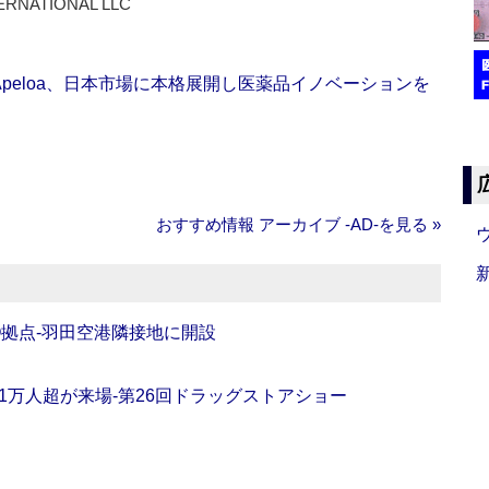
ERNATIONAL LLC
Apeloa、日本市場に本格展開し医薬品イノベーションを
おすすめ情報 アーカイブ ‐AD‐を見る »
O拠点‐羽田空港隣接地に開設
11万人超が来場‐第26回ドラッグストアショー