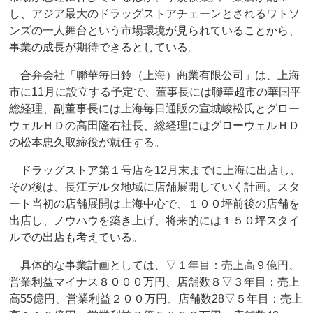
し、アジア最大のドラッグストアチェーンとされるワトソ
ンズの一人舞台という市場環境が見られていることから、
事業の成長が期待できるとしている。
合弁会社「聯華毎日鈴（上海）商業有限公司」は、上海
市に11月に設立する予定で、董事長には聯華超市の華国平
総経理、副董事長には上海毎日通販の宣城峻松氏とグロー
ウェルＨＤの高田隆右社長、総経理にはグローウェルＨＤ
の松本忠久取締役が就任する。
ドラッグストア第１号店を12月末までに上海に出店し、
その後は、長江デルタ地域に店舗展開していく計画。スタ
ート当初の店舗展開は上海中心で、１００坪前後の店舗を
出店し、ノウハウを築き上げ、将来的には１５０坪スタイ
ルでの出店も考えている。
具体的な事業計画としては、▽１年目：売上高９億円、
営業利益マイナス８０００万円、店舗数８▽３年目：売上
高55億円、営業利益２００万円、店舗数28▽５年目：売上