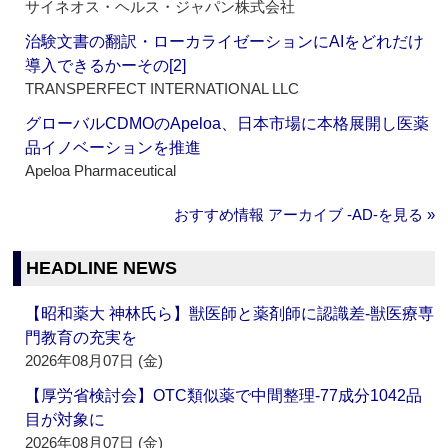
サイネオス・ヘルス・ジャパン株式会社
治験文書の翻訳・ローカライゼーションにAIをどれだけ
導入できるかーその[2]
TRANSPERFECT INTERNATIONAL LLC
グローバルCDMOのApeloa、日本市場に本格展開し医薬
品イノベーションを推進
Apeloa Pharmaceutical
おすすめ情報 アーカイブ ‐AD‐を見る »
HEADLINE NEWS
【昭和薬大 神林氏ら】獣医師と薬剤師に認識差‐獣医療専
門教育の充実を
2026年08月07日 (金)
【厚労省検討会】OTC類似薬で中間整理‐77成分1042品
目が対象に
2026年08月07日 (金)