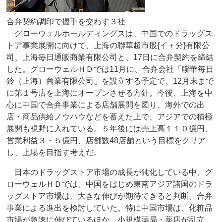
合弁契約調印で握手を交わす３社
グローウェルホールディングスは、中国でのドラッグス
トア事業展開に向けて、上海の聯華超市股{イ＋分}有限公
司、上海毎日通販商業有限公司と、17日に合弁契約を締結
した。グローウェルＨＤでは11月に、合弁会社「聯華毎日
鈴（上海）商業有限公司」を設立する予定で、12月末まで
に第１号店を上海にオープンさせる方針。今後、上海を中
心に中国で合弁事業による店舗展開を図り、海外での出
店・商品供給ノウハウなどを蓄えた上で、アジアでの積極
展開も視野に入れている。５年後には売上高１１０億円、
営業利益３・５億円、店舗数48店舗という目標をクリア
し、上場を目指す考えだ。
日本のドラッグストア市場の成長が鈍化している中、グ
ローウェルＨＤでは、中国をはじめ東南アジア諸国のドラ
ッグストア市場は、大きな伸びが期待できると判断。合弁
事業による進出を検討していた。特に中国市場は、化粧品
市場が急速に伸びているほか、小規模薬局・薬店が乱立