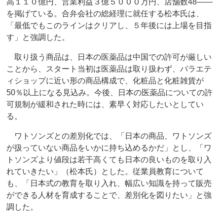
高１１０億円、営業利益３億５０００万円、店舗数48――
を掲げている。合弁会社の総経理に就任する松本氏は、
「最低でもこのラインはクリアし、５年後には上場を目指
す」と強調した。
取り扱う商品は、日本の医薬品は中国での許可が厳しい
ことから、スタート当初は医薬品は取り扱わず、バラエテ
ィショップに近い形の商品構成で、化粧品と化粧雑貨が
50％以上になる見込み。今後、日本の医薬品についての許
可規制が緩和された時には、素早く対応したいとしてい
る。
ワトソンズとの差別化では、「日本の商品、ワトソンズ
が扱っていない商品をいかに持ち込めるかだ」とし、「ワ
トソンズより値段は若干高くても日本の良いものを取り入
れていきたい」（松本氏）とした。従業員教育について
も、「日本式の教育を取り入れ、幅広い知識を持って販売
ができる人材を育成することで、差別化を図りたい」と強
調した。