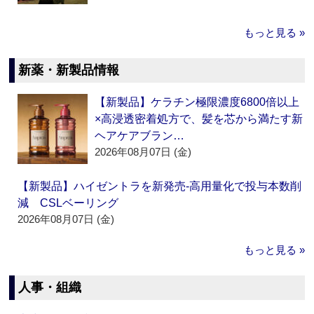
もっと見る »
新薬・新製品情報
【新製品】ケラチン極限濃度6800倍以上
×高浸透密着処方で、髪を芯から満たす新
ヘアケアブラン…
2026年08月07日 (金)
【新製品】ハイゼントラを新発売‐高用量化で投与本数削
減 CSLベーリング
2026年08月07日 (金)
もっと見る »
人事・組織