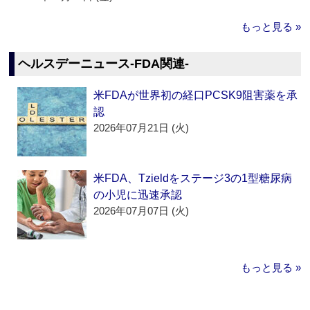
もっと見る »
ヘルスデーニュース‐FDA関連‐
米FDAが世界初の経口PCSK9阻害薬を承
認
2026年07月21日 (火)
米FDA、Tzieldをステージ3の1型糖尿病
の小児に迅速承認
2026年07月07日 (火)
もっと見る »