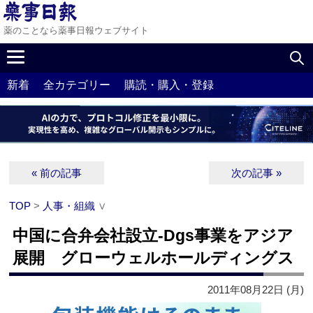
薬のことなら薬事日報ウェブサイト
新着
全カテゴリー
購読・購入・登録
« 前の記事
次の記事 »
TOP
>
人事・組織
∨
中国に合弁会社設立‐Dgs事業をアジア
展開 グローウェルホールディングス
2011年08月22日 (月)