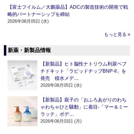
【富士フイルム／大鵬薬品】ADCの製造技術の開発で戦
略的パートナーシップを締結
2026年08月05日 (水)
もっと見る »
新薬・新製品情報
【新製品】ヒト脳性ナトリウム利尿ペプ
チドキット「ラピッドチップBNP-II」を
発売 積水メデ…
2026年08月05日 (水)
【新製品】親子の「おふろあがりのわち
ゃわちゃひと騒動」に着目‐「マー＆ミー
ラッテ」ボデ…
2026年08月03日 (月)