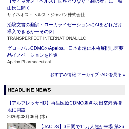
【サイネオス・ヘルス】世界とつなぐ「翻訳者」に 城
山氏に聞く
サイネオス・ヘルス・ジャパン株式会社
治験文書の翻訳・ローカライゼーションにAIをどれだけ
導入できるかーその[2]
TRANSPERFECT INTERNATIONAL LLC
グローバルCDMOのApeloa、日本市場に本格展開し医薬
品イノベーションを推進
Apeloa Pharmaceutical
おすすめ情報 アーカイブ ‐AD‐を見る »
HEADLINE NEWS
【アルフレッサHD】再生医療CDMO拠点‐羽田空港隣接
地に開設
2026年08月06日 (木)
【JACDS】3日間で11万人超が来場‐第26