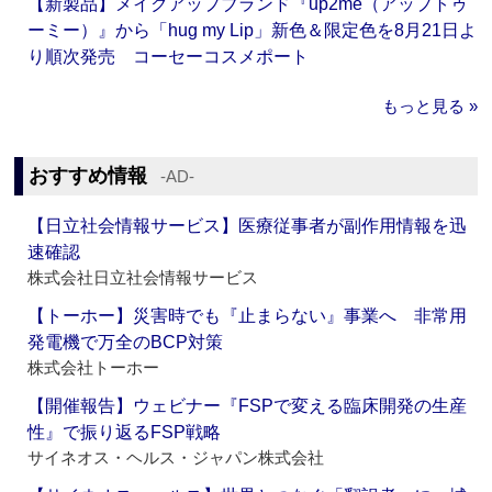
【新製品】メイクアップブランド『up2me（アップトゥ
ーミー）』から「hug my Lip」新色＆限定色を8月21日よ
り順次発売 コーセーコスメポート
もっと見る »
おすすめ情報
‐AD‐
【日立社会情報サービス】医療従事者が副作用情報を迅
速確認
株式会社日立社会情報サービス
【トーホー】災害時でも『止まらない』事業へ 非常用
発電機で万全のBCP対策
株式会社トーホー
【開催報告】ウェビナー『FSPで変える臨床開発の生産
性』で振り返るFSP戦略
サイネオス・ヘルス・ジャパン株式会社