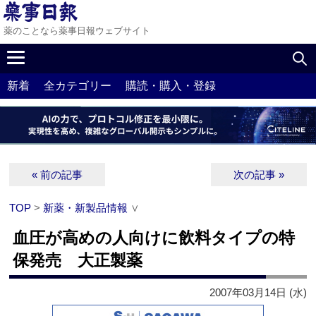
薬のことなら薬事日報ウェブサイト
新着
全カテゴリー
購読・購入・登録
« 前の記事
次の記事 »
TOP
>
新薬・新製品情報
∨
血圧が高めの人向けに飲料タイプの特
保発売 大正製薬
2007年03月14日 (水)