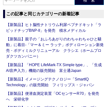
検 索
この記事と同じカテゴリーの新着記事
【新製品】ヒト脳性ナトリウム利尿ペプチドキット「ラ
ピッドチップBNP-II」を発売 積水メディカル
【新製品】親子の「おふろあがりのわちゃわちゃひと騒
動」に着目‐「マー＆ミー ラッテ」ボディローション新発
売・ボディミルクリニューアル クラシエ（ホームプロ
ダクツカンパニー）
【新製品】「HOPE LifeMark-TX Simple type」、「生成
AI音声入力」機能の販売開始 富士通Japan
【新製品】イメージングテクノロジー「SmartIQ
Technology」の販売開始 フィリップス・ジャパン
【新製品】便潜血測定装置「OCセンサーR70」を発売
へ 栄研化学