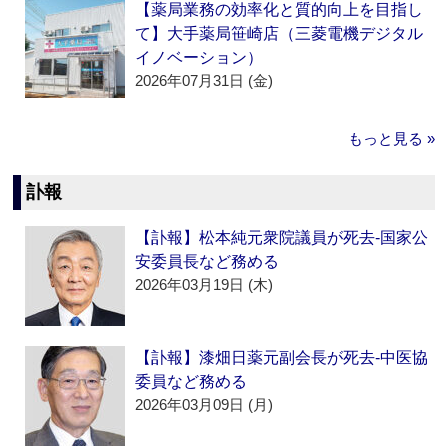
【薬局業務の効率化と質的向上を目指し
て】大手薬局笹崎店（三菱電機デジタル
イノベーション）
2026年07月31日 (金)
もっと見る »
訃報
【訃報】松本純元衆院議員が死去‐国家公
安委員長など務める
2026年03月19日 (木)
【訃報】漆畑日薬元副会長が死去‐中医協
委員など務める
2026年03月09日 (月)