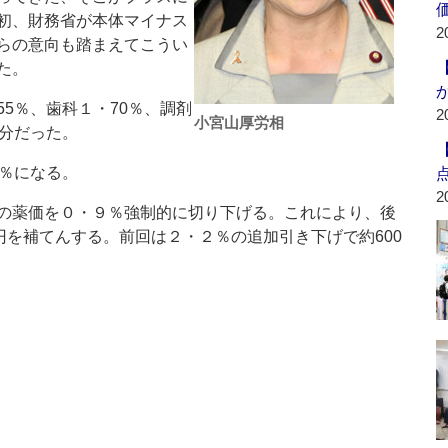
初、財務省が本体マイナス
2
らの意向も踏まえてこうい
た。
5％、歯科１・70％、調剤
2
小宮山厚労相
配分だった。
％になる。
2
の薬価を０・９％強制的に切り下げる。これにより、後
円を補てんする。前回は２・２％の追加引き下げで約600