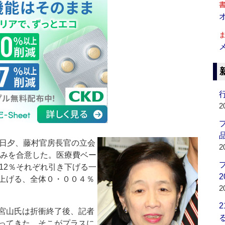
行
2
品
日夕、藤村官房長官の立会
2
組みを合意した。医療費ベー
12％それぞれ引き下げる一
2
上げる、全体０・００４％
2
宮山氏は折衝終了後、記者
ってきた、そこがプラスに