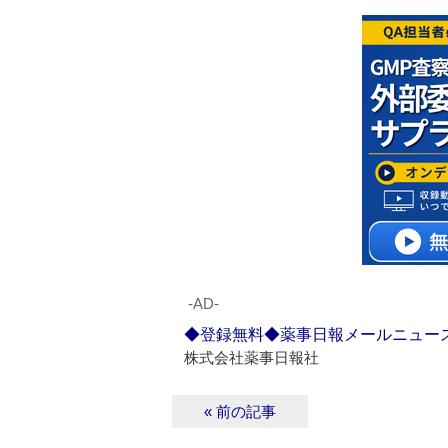
‐AD‐
◆登録無料◆薬事日報メールニュー
株式会社薬事日報社
« 前の記事