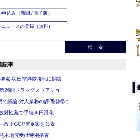
申込み（新聞 / 電子版）
ルニュースの登録（無料）
検 索
着記事
O拠点‐羽田空港隣接地に開設
‐第26回ドラッグストアショー
活用で議論‐対人業務の評価指標に
‐放射性薬で手続き円滑化
‐改正GCP省令案を公表
‐熊本地震受け特例措置