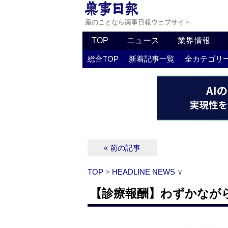
薬のことなら薬事日報ウェブサイト
TOP
ニュース
業界情報
総合TOP
新着記事一覧
全カテゴリ
« 前の記事
TOP
>
HEADLINE NEWS
∨
【診療報酬】わずかなが