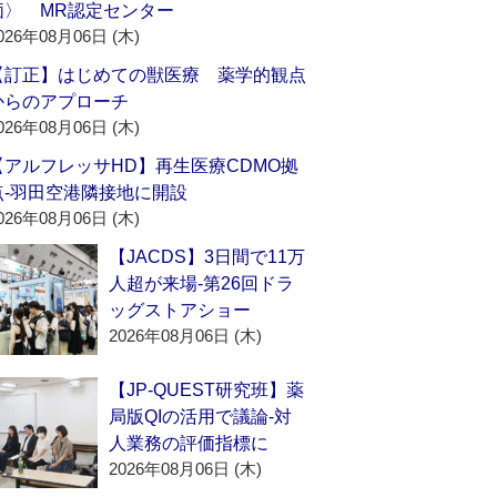
価〉 MR認定センター
026年08月06日 (木)
【訂正】はじめての獣医療 薬学的観点
からのアプローチ
026年08月06日 (木)
【アルフレッサHD】再生医療CDMO拠
点‐羽田空港隣接地に開設
026年08月06日 (木)
【JACDS】3日間で11万
人超が来場‐第26回ドラ
ッグストアショー
2026年08月06日 (木)
【JP-QUEST研究班】薬
局版QIの活用で議論‐対
人業務の評価指標に
2026年08月06日 (木)