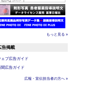
もっと見る »
広告掲載
ウェブ広告ガイド
新聞広告ガイド
広報・宣伝担当者の方へ »