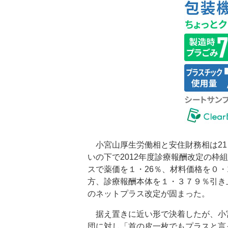
小宮山厚生労働相と安住財務相は21
いの下で2012年度診療報酬改定の枠
スで薬価を１・26％、材料価格を０・
方、診療報酬本体を１・３７９％引き
のネットプラス改定が固まった。
据え置きに近い形で決着したが、小
団に対し「首の皮一枚でもプラスと言