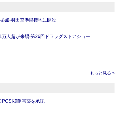
O拠点‐羽田空港隣接地に開設
11万人超が来場‐第26回ドラッグストアショー
もっと見る »
口PCSK9阻害薬を承認