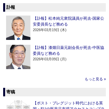
訃報
【訃報】松本純元衆院議員が死去‐国家公
安委員長など務める
2026年03月19日 (木)
【訃報】漆畑日薬元副会長が死去‐中医協
委員など務める
2026年03月09日 (月)
もっと見る »
寄稿
【ポスト・ブレグジット時代における英
国・EUの医薬品市場アクセスとコンプラ