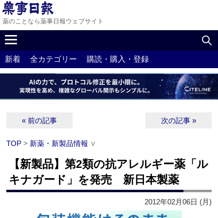
薬のことなら薬事日報ウェブサイト
新着
全カテゴリー
購読・購入・登録
« 前の記事
次の記事 »
TOP
>
新薬・新製品情報
∨
【新製品】第2類の抗アレルギー薬「ル
キナガード」を発売 新日本製薬
2012年02月06日 (月)