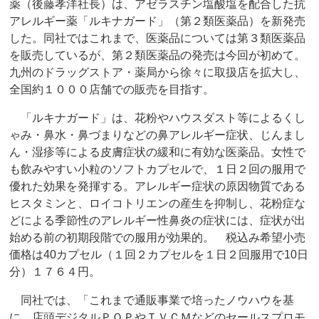
薬（後藤孝洋社長）は、アゼラスチン塩酸塩を配合した抗
アレルギー薬「ルキナガード」（第２類医薬品）を新発売
した。同社ではこれまで、医薬品については第３類医薬品
を販売しているが、第２類医薬品の発売は今回が初めて。
九州のドラッグストア・薬局から徐々に取扱店を拡大し、
全国約１０００店舗での販売を目指す。
「ルキナガード」は、花粉やハウスダスト等によるくし
ゃみ・鼻水・鼻づまりなどの鼻アレルギー症状、じんまし
ん・湿疹等による皮膚症状の緩和に有効な医薬品。女性で
も飲みやすい小粒のソフトカプセルで、１日２回の服用で
優れた効果を発揮する。アレルギー症状の原因物質である
ヒスタミンと、ロイコトリエンの産生を抑制し、花粉症な
どによる季節性のアレルギー性鼻炎の症状には、症状が出
始める前の初期段階での服用が効果的。 税込み希望小売
価格は40カプセル（１回２カプセルを１日２回服用で10日
分）１７６４円。
同社では、「これまで通販事業で培ったノウハウを基
に、店頭デジタルＰＯＰやＴＶＣＭなどのセールスプロモ