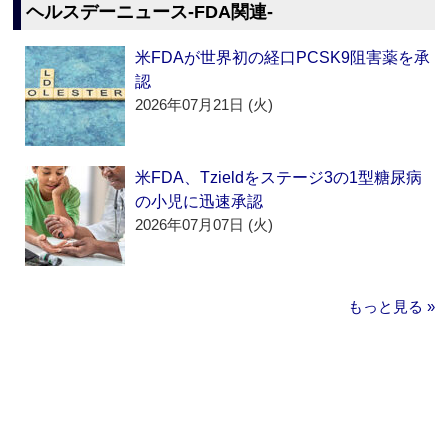
ヘルスデーニュース‐FDA関連‐
米FDAが世界初の経口PCSK9阻害薬を承
認
2026年07月21日 (火)
米FDA、Tzieldをステージ3の1型糖尿病
の小児に迅速承認
2026年07月07日 (火)
もっと見る »