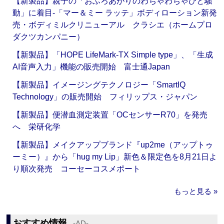
【新製品】親子の「おふろあがりのわちゃわちゃひと騒
動」に着目‐「マー＆ミー ラッテ」ボディローション新発
売・ボディミルクリニューアル クラシエ（ホームプロ
ダクツカンパニー）
【新製品】「HOPE LifeMark-TX Simple type」、「生成
AI音声入力」機能の販売開始 富士通Japan
【新製品】イメージングテクノロジー「SmartIQ
Technology」の販売開始 フィリップス・ジャパン
【新製品】便潜血測定装置「OCセンサーR70」を発売
へ 栄研化学
【新製品】メイクアップブランド『up2me（アップトゥ
ーミー）』から「hug my Lip」新色＆限定色を8月21日よ
り順次発売 コーセーコスメポート
もっと見る »
おすすめ情報
‐AD‐