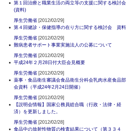
第１回治療と職業生活の両立等の支援に関する検討会
(資料)
厚生労働省
[2012/02/29]
第４回健診・保健指導の在り方に関する検討会 資料
厚生労働省
[2012/02/29]
難病患者サポート事業実施法人の公募について
厚生労働省
[2012/02/29]
平成24年２月28日付大臣会見概要
厚生労働省
[2012/02/29]
薬事・食品衛生審議会食品衛生分科会乳肉水産食品部
会資料（平成24年2月24日開催）
厚生労働省
[2012/02/29]
【説明会情報】国家公務員総合職（行政・法律・経
済）を更新しました。
厚生労働省
[2012/02/28]
食品中の放射性物質の検査結果について（第３３４