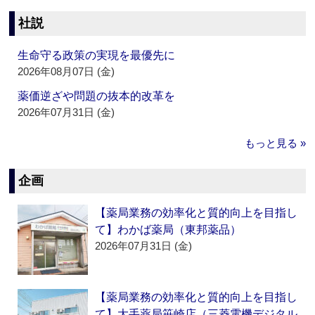
社説
生命守る政策の実現を最優先に
2026年08月07日 (金)
薬価逆ざや問題の抜本的改革を
2026年07月31日 (金)
もっと見る »
企画
【薬局業務の効率化と質的向上を目指し
て】わかば薬局（東邦薬品）
2026年07月31日 (金)
【薬局業務の効率化と質的向上を目指し
て】大手薬局笹崎店（三菱電機デジタル