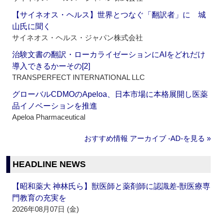
【サイネオス・ヘルス】世界とつなぐ「翻訳者」に 城
山氏に聞く
サイネオス・ヘルス・ジャパン株式会社
治験文書の翻訳・ローカライゼーションにAIをどれだけ
導入できるかーその[2]
TRANSPERFECT INTERNATIONAL LLC
グローバルCDMOのApeloa、日本市場に本格展開し医薬
品イノベーションを推進
Apeloa Pharmaceutical
おすすめ情報 アーカイブ ‐AD‐を見る »
HEADLINE NEWS
【昭和薬大 神林氏ら】獣医師と薬剤師に認識差‐獣医療専
門教育の充実を
2026年08月07日 (金)