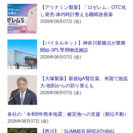
【アリナミン製薬】「ロゼレム」OTC化
し発売‐体内時計整える睡眠改善薬
2026年08月07日 (金)
【バイタルネット】神奈川新拠点が業務
開始‐3PL専用物流施設
2026年08月07日 (金)
【大塚製薬】新規IgA腎症薬、米国で急拡
大‐他剤からの切り替えも
2026年08月07日 (金)
各社の「令和8年熊本地震」被災地への支援（順位不動）
2026年08月07日 (金)
【西川】「SUMMER BREATHING