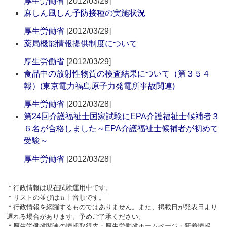
厚生労働省
[2012/03/29]
麻しん風しん予防接種の実施状況
厚生労働省
[2012/03/29]
薬局機能情報提供制度について
厚生労働省
[2012/03/29]
食品中の放射性物質の検査結果について（第３５４
報）(東京電力福島原子力発電所事故関連)
厚生労働省
[2012/03/28]
第24回介護福祉士国家試験にEPA介護福祉士候補者３
６名が合格しました～EPA介護福祉士候補者が初めて
受験～
厚生労働省
[2012/03/28]
＊行政情報は現在試験運用中です。
＊リストの並びは五十音順です。
＊行政情報を網羅するものではありません。また、掲載日が発表日より
遅れる場合があります。予めご了承ください。
＊厚生労働省関連の情報取得先：厚生労働省ホームページ・新着情報