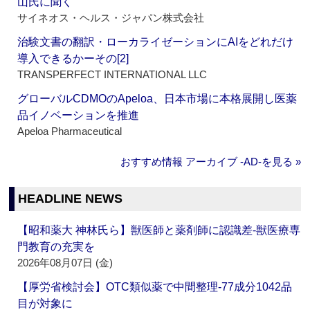
山氏に聞く
サイネオス・ヘルス・ジャパン株式会社
治験文書の翻訳・ローカライゼーションにAIをどれだけ
導入できるかーその[2]
TRANSPERFECT INTERNATIONAL LLC
グローバルCDMOのApeloa、日本市場に本格展開し医薬
品イノベーションを推進
Apeloa Pharmaceutical
おすすめ情報 アーカイブ ‐AD‐を見る »
HEADLINE NEWS
【昭和薬大 神林氏ら】獣医師と薬剤師に認識差‐獣医療専
門教育の充実を
2026年08月07日 (金)
【厚労省検討会】OTC類似薬で中間整理‐77成分1042品
目が対象に